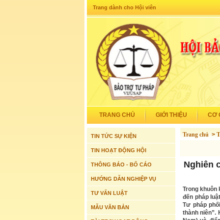
Trang dành cho Hội viên
TRANG CHỦ
GIỚI THIỆU
CƠ 
Trang chủ
>
T
TIN TỨC SỰ KIỆN
TIN HOẠT ĐỘNG HỘI
Nghiên c
THÔNG BÁO - BỐ CÁO
HƯỚNG DẪN NGHIỆP VỤ
Trong khuôn 
TƯ VẤN LUẬT
đến pháp luật
Tư pháp phố
MẪU VĂN BẢN
thành niên”. 