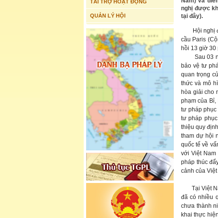
Nam) và điểm
TÀI TRỢ HOẠT ĐỘNG
nghị được kh
QUẢN LÝ HỘI
tại đây).
Hội nghị 
cầu Paris (Cộ
hồi 13 giờ 30
Sau 03 ngày 
bảo vệ tư phá
quan trọng c
thức và mô hì
hòa giải cho 
phạm của Bỉ, 
tư pháp phục 
tư pháp phục
thiệu quy định
tham dự hội n
quốc tế về vấ
với Việt Nam 
pháp thúc đẩ
cảnh của Việ
Tại Việt Nam,
đã có nhiều 
chưa thành niê
khai thực hiệ