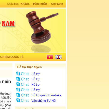
Chào bạn:
Khách
,
Đăng nhập
|
Ghi danh
NGHIỆM QUỐC TẾ
Hỗ trợ trực tuyến
Hỗ trợ
Hỗ trợ
 niên
Hỗ trợ
Hỗ trợ
iên quan
Hỗ trợ quản trị website
luật, Bộ
Văn phòng TƯ Hội
ười chưa
ội (Việt