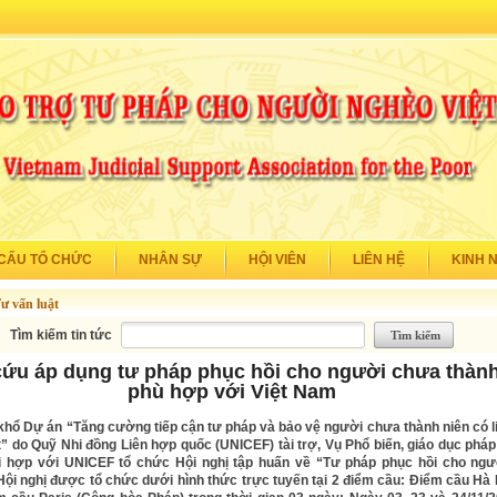
CẤU TỔ CHỨC
NHÂN SỰ
HỘI VIÊN
LIÊN HỆ
KINH 
ư vấn luật
Tìm kiếm tin tức
ứu áp dụng tư pháp phục hồi cho người chưa thành
phù hợp với Việt Nam
khổ Dự án “Tăng cường tiếp cận tư pháp và bảo vệ người chưa thành niên có l
” do Quỹ Nhi đồng Liên hợp quốc (UNICEF) tài trợ, Vụ Phổ biến, giáo dục pháp 
i hợp với UNICEF tổ chức Hội nghị tập huấn về “Tư pháp phục hồi cho ng
Hội nghị được tổ chức dưới hình thức trực tuyến tại 2 điểm cầu: Điểm cầu Hà N