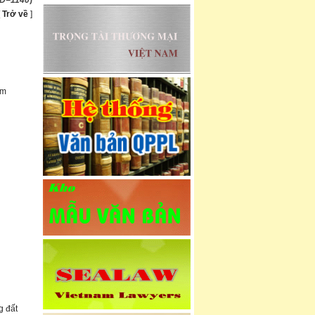
mID=1140
)
[
Trở về
]
am
g đất