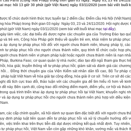
 cầu Paris (Cộng hòa Pháp) trong thời gian 03 ngày: Ngày 03, 23 và 24/11/2
ai mạc hồi 13 giờ 30 phút (giờ Việt Nam) ngày 03/11/2020 (xem bài viết buổi 
được tổ chức dưới hình thức trực tuyến tại 2 điểm cầu: Điểm cầu Hà Nội (Việt Nam
ng hòa Pháp) trong thời gian 03 ngày: Ngày 03, 23 và 24/11/2020. Hội nghị được
 phút (giờ Việt Nam) ngày 03/11/2020 (xem bài viết buổi khai mạc
tại đây
).
làm việc, các đại biểu đã được nghe các chuyên gia ​của Trường Đào tạo quố
p và trẻ em, Cộng hòa Pháp giới thiệu về quyền trẻ em, khái niệm tư pháp phục 
ủa áp dụng tư pháp phục hồi đối với người chưa thành niên, khung pháp lý, cá
nh tư pháp phục hồi cho người chưa thành niên, quy trình tổ chức cuộc họp phụ
người chưa thành niên vi phạm pháp luật hoặc người chưa thành niên là nạn nhân
Pháp, Burkina Faso; cơ quan quản lý nhà nước; đào tạo đội ngũ tham gia thực hi
hồi, hòa giải; truyền thông về tư pháp phục hồi; giám sát và đánh giá các chương
 hồi… Đồng thời chuyên gia của Viện Kiểm sát nhân dân tối cao, Bộ Tư pháp c
 pháp luật Việt Nam về hòa giải tại cộng đồng, hòa giải ở cơ sở. Trên cơ sở đó các
ghị đã tích cực trao đổi, thảo luận với các chuyên gia để tìm hiểu rõ hơn về ki
n đề này. Bên cạnh đó, cũng trao đổi những điểm mạnh, điểm yếu, cơ hội và thách
trong quá trình triển khai áp dụng tư pháp phục hồi tại Việt Nam; khuyến nghị n
y và áp dụng tư pháp phục hồi cho người chưa thành niên phù hợp với điều kiện
t Nam.
 các cấp chính quyền, xã hội dành sự quan tâm đặc biệt đối với người chưa thà
quy định pháp luật liên quan đến tư pháp phục hồi và xử lý chuyển hướng đối v
n, việc triển khai trên thực tiễn đã đạt được những kết quả nhất định. Tuy nhiên, 
n tư pháp phục hồi, Việt Nam vẫn còn gặp những khó khăn, vướng mắc và thách t