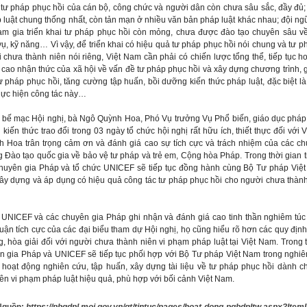
tư pháp phục hồi của cán bộ, công chức và người dân còn chưa sâu sắc, đầy đủ;
 luật chung thống nhất, còn tản mạn ở nhiều văn bản pháp luật khác nhau; đội ng
am gia triển khai tư pháp phục hồi còn mỏng, chưa được đào tạo chuyên sâu v
ụ, kỹ năng… Vì vậy, để triển khai có hiệu quả tư pháp phục hồi nói chung và tư 
 chưa thành niên nói riêng, Việt Nam cần phải có chiến lược tổng thể, tiếp tục h
 cao nhận thức của xã hội về vấn đề tư pháp phục hồi và xây dựng chương trình, g
ư pháp phục hồi, tăng cường tập huấn, bồi dưỡng kiến thức pháp luật, đặc biệt l
hực hiện công tác này…
 mạc Hội nghị, bà Ngô Quỳnh Hoa, Phó Vụ trưởng Vụ Phổ biến, giáo dục pháp 
kiến thức trao đổi trong 03 ngày tổ chức hội nghị rất hữu ích, thiết thực đối với 
 Hoa trân trọng cảm ơn và đánh giá cao sự tích cực và trách nhiệm của các ch
 Đào tạo quốc gia về bảo vệ tư pháp và trẻ em, Cộng hòa Pháp. Trong thời gian t
chuyên gia Pháp và tổ chức UNICEF sẽ tiếp tục đồng hành cùng Bộ Tư pháp Việ
ây dựng và áp dụng có hiệu quả công tác tư pháp phục hồi cho người chưa thành 
CEF và các chuyên gia Pháp ghi nhận và đánh giá cao tinh thần nghiêm túc 
 luận tích cực của các đại biểu tham dự Hội nghị, họ cũng hiểu rõ hơn các quy định
 hòa giải đối với người chưa thành niên vi phạm pháp luật tại Việt Nam. Trong 
ên gia Pháp và UNICEF sẽ tiếp tục phối hợp với Bộ Tư pháp Việt Nam trong nghiê
c hoạt động nghiên cứu, tập huấn, xây dựng tài liệu về tư pháp phục hồi dành c
ên vi phạm pháp luật hiệu quả, phù hợp với bối cảnh Việt Nam.