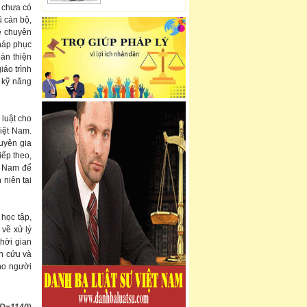
 chưa có
ũ cán bộ,
ề chuyên
pháp phục
oàn thiện
iáo trình
à kỹ năng
luật cho
Việt Nam.
uyên gia
iếp theo,
t Nam để
niên tại
học tập,
 về xử lý
thời gian
n cứu và
ho người