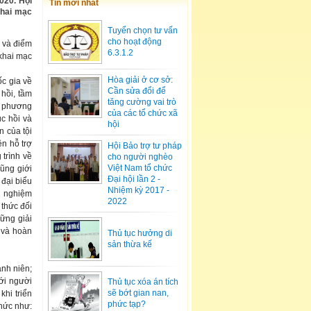
020. Hội
Tin mới nhất
khai mạc
Tuyển chọn tư vấn
cho hoạt động
) và điểm
6.3.1.2
 khai mạc
Hòa giải ở cơ sở:
c gia về
Cần sửa đổi để
hồi, tầm
tăng cường vai trò
c phương
của các tổ chức xã
c hồi và
hội
 của tội
ện hỗ trợ
Hội Bảo trợ tư pháp
 trình về
cho người nghèo
Việt Nam tổ chức
ũng giới
Đại hội lần 2 -
 đại biểu
Nhiệm kỳ 2017 -
nh nghiệm
2022
 thức đối
hững giải
 và hoàn
Thủ tục hưởng di
sản thừa kế
nh niên;
ới người
Thủ tục xóa án tích
sẽ bớt gian nan,
khi triển
phức tạp?
hức như: