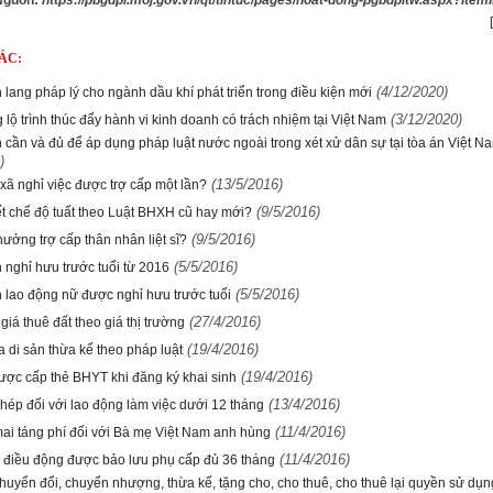
Nguồn:
https://pbgdpl.moj.gov.vn/qt/tintuc/pages/hoat-dong-pgbdpltw.aspx?Ite
ÁC:
(4/12/2020)
lang pháp lý cho ngành dầu khí phát triển trong điều kiện mới
(3/12/2020)
lộ trình thúc đẩy hành vi kinh doanh có trách nhiệm tại Việt Nam
n cần và đủ để áp dụng pháp luật nước ngoài trong xét xử dân sự tại tòa án Việt N
)
(13/5/2016)
xã nghỉ việc được trợ cấp một lần?
(9/5/2016)
ết chế độ tuất theo Luật BHXH cũ hay mới?
(9/5/2016)
ưởng trợ cấp thân nhân liệt sĩ?
(5/5/2016)
 nghỉ hưu trước tuổi từ 2016
(5/5/2016)
n lao động nữ được nghỉ hưu trước tuổi
(27/4/2016)
giá thuê đất theo giá thị trường
(19/4/2016)
 di sản thừa kế theo pháp luật
(19/4/2016)
ược cấp thẻ BHYT khi đăng ký khai sinh
(13/4/2016)
hép đối với lao động làm việc dưới 12 tháng
(11/4/2016)
ai táng phí đối với Bà mẹ Việt Nam anh hùng
(11/4/2016)
 điều động được bảo lưu phụ cấp đủ 36 tháng
chuyển đổi, chuyển nhượng, thừa kế, tặng cho, cho thuê, cho thuê lại quyền sử dụn