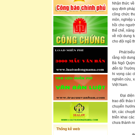
Nhận thức về 
quy định pháp
công chức th
môn, nghiệp v
hồi cho người
thể chế, nâng
về nội dung t
cho đội ngũ t
Phát biểu bế
rằng nội dung 
Bà Ngô Quỳnh
đến từ Trường
hi vọng các 
nghiên cứu, x
Việt Nam.
Đại diện UNI
trao đổi thảo
chuyển hướng,
tới, các chuy
triển khai cá
chưa thành ni
Thống kê web