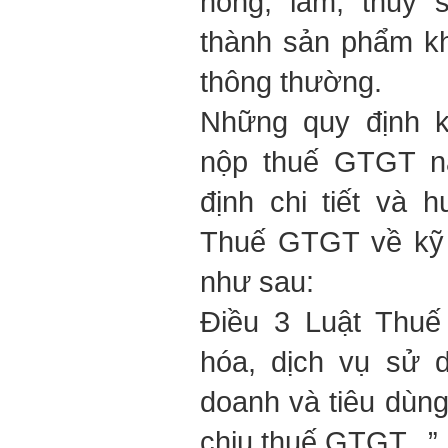
nông, lâm, thủy 
thành sản phẩm k
thông thường.
Những quy định k
nộp thuế GTGT nà
định chi tiết và 
Thuế GTGT về kỹ 
như sau:
Điều 3 Luật Thuế
hóa, dịch vụ sử 
doanh và tiêu dùng
chịu thuế GTGT...”.