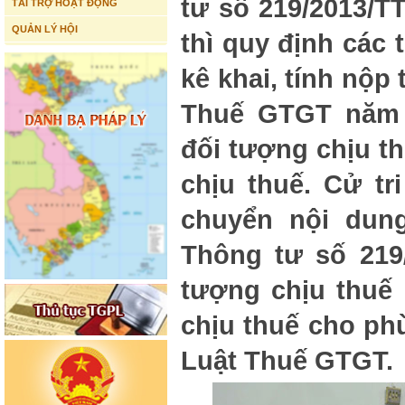
tư số 219/2013/T
TÀI TRỢ HOẠT ĐỘNG
QUẢN LÝ HỘI
thì quy định các
kê khai, tính nộ
Thuế GTGT năm 
đối tượng chịu t
chịu thuế. Cử tr
chuyển nội dung
Thông tư số 219
tượng chịu thuế
chịu thuế cho ph
Luật Thuế GTGT.