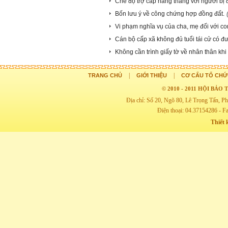
Chế độ trợ cấp hàng tháng với người bị đ
Bốn lưu ý về công chứng hợp đồng đất.
Vi phạm nghĩa vụ của cha, mẹ đối với co
Cán bộ cấp xã không đủ tuổi tái cử có 
Không cần trình giấy tờ về nhân thân kh
|
|
TRANG CHỦ
GIỚI THIỆU
CƠ CẤU TỔ CHỨ
© 2010 - 2011 HỘI BẢ
Địa chỉ: Số 20, Ngõ 80, Lê Trọng Tấn,
Điện thoại: 04.37154286 - F
Thiết 