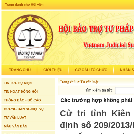
Trang dành cho Hội viên
TRANG CHỦ
GIỚI THIỆU
CƠ CẤU TỔ CHỨC
NHÂN 
Trang chủ
>
Tư vấn luật
TIN TỨC SỰ KIỆN
Tìm kiếm tin tức
TIN HOẠT ĐỘNG HỘI
Các trường hợp không phải kê
THÔNG BÁO - BỐ CÁO
HƯỚNG DẪN NGHIỆP VỤ
Cử tri tỉnh Kiên
TƯ VẤN LUẬT
định số 209/2013
MẪU VĂN BẢN