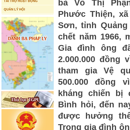
bà Võ Thị Phận
TÀI TRỢ HOẠT ĐỘNG
QUẢN LÝ HỘI
Phước Thiện, xã
Sơn, tỉnh Quảng
chết năm 1966, 
Gia đình ông đ
2.000.000 đồng v
tham gia Vệ q
500.000 đồng 
kháng chiến bị 
Bình hỏi, đến na
được hưởng th
Trong gia đình ô