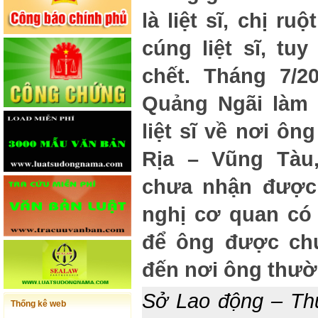
là liệt sĩ, chị r
cúng liệt sĩ, tu
chết. Tháng 7/2
Quảng Ngãi làm 
liệt sĩ về nơi ôn
Rịa – Vũng Tàu
chưa nhận được
nghị cơ quan có 
để ông được chu
đến nơi ông thườ
Sở Lao động – Thư
Thống kê web