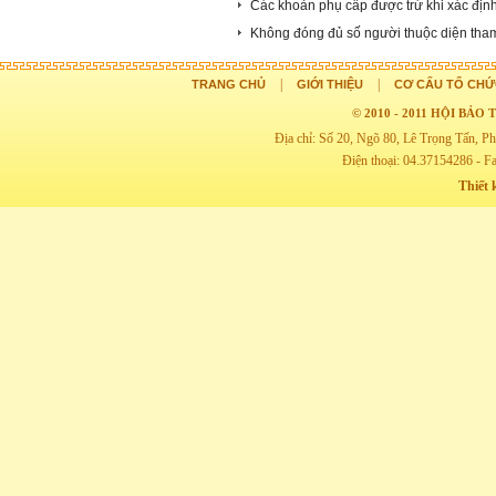
Các khoản phụ cấp được trừ khi xác định
Không đóng đủ số người thuộc diện tha
|
|
TRANG CHỦ
GIỚI THIỆU
CƠ CẤU TỔ CHỨ
© 2010 - 2011 HỘI BẢ
Địa chỉ: Số 20, Ngõ 80, Lê Trọng Tấn,
Điện thoại: 04.37154286 - F
Thiết 