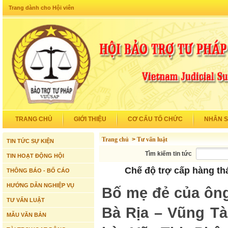
Trang dành cho Hội viên
TRANG CHỦ
GIỚI THIỆU
CƠ CẤU TỔ CHỨC
NHÂN 
Trang chủ
>
Tư vấn luật
TIN TỨC SỰ KIỆN
Tìm kiếm tin tức
TIN HOẠT ĐỘNG HỘI
Chế độ trợ cấp hàng thá
THÔNG BÁO - BỐ CÁO
HƯỚNG DẪN NGHIỆP VỤ
Bố mẹ đẻ của ông
TƯ VẤN LUẬT
Bà Rịa – Vũng Tà
MẪU VĂN BẢN