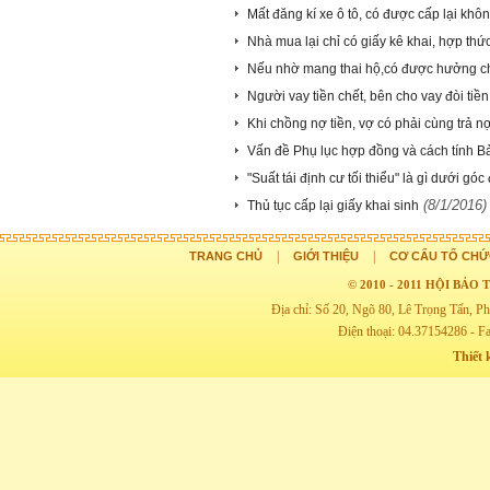
Mất đăng kí xe ô tô, có được cấp lại khô
Nhà mua lại chỉ có giấy kê khai, hợp th
Nếu nhờ mang thai hộ,có được hưởng ch
Người vay tiền chết, bên cho vay đòi tiề
Khi chồng nợ tiền, vợ có phải cùng trả 
Vấn đề Phụ lục hợp đồng và cách tính B
"Suất tái định cư tối thiểu" là gì dưới góc
(8/1/2016)
Thủ tục cấp lại giấy khai sinh
|
|
TRANG CHỦ
GIỚI THIỆU
CƠ CẤU TỔ CHỨ
© 2010 - 2011 HỘI BẢ
Địa chỉ: Số 20, Ngõ 80, Lê Trọng Tấn,
Điện thoại: 04.37154286 - F
Thiết 