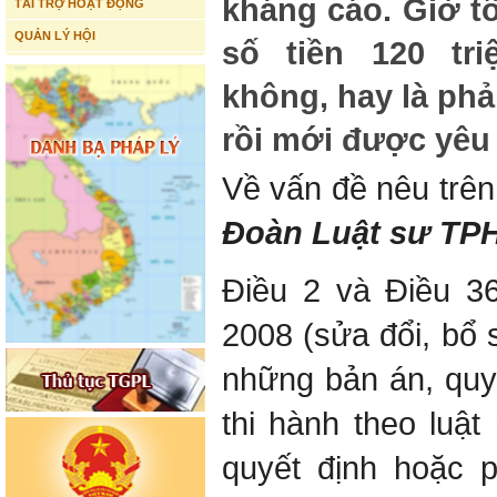
kháng cáo. Giờ tô
TÀI TRỢ HOẠT ĐỘNG
QUẢN LÝ HỘI
số tiền 120 tr
không, hay là ph
rồi mới được yêu
Về vấn đề nêu trê
Đoàn Luật sư T
Điều 2 và Điều 3
2008 (sửa đổi, bổ
những bản án, quy
thi hành theo luậ
quyết định hoặc 