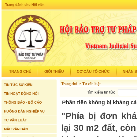
Trang dành cho Hội viên
TRANG CHỦ
GIỚI THIỆU
CƠ CẤU TỔ CHỨC
NHÂN 
Trang chủ
>
Tư vấn luật
TIN TỨC SỰ KIỆN
Tìm kiếm tin tức
TIN HOẠT ĐỘNG HỘI
Phần tiền không bị kháng c
THÔNG BÁO - BỐ CÁO
HƯỚNG DẪN NGHIỆP VỤ
"Phía bị đơn khá
TƯ VẤN LUẬT
lại 30 m2 đất, cò
MẪU VĂN BẢN