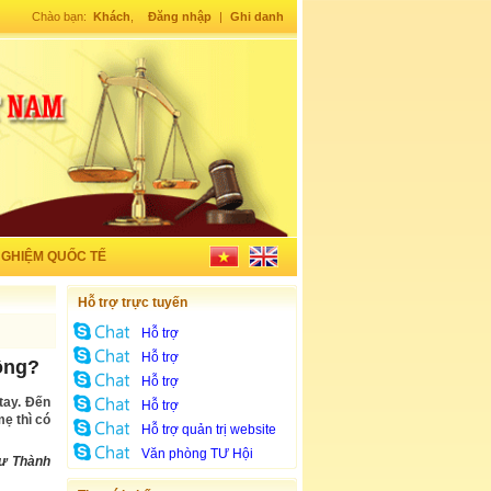
Chào bạn:
Khách
,
Đăng nhập
|
Ghi danh
NGHIỆM QUỐC TẾ
Hỗ trợ trực tuyến
Hỗ trợ
Hỗ trợ
ông?
Hỗ trợ
tay. Đến
Hỗ trợ
mẹ thì có
Hỗ trợ quản trị website
Văn phòng TƯ Hội
sư Thành