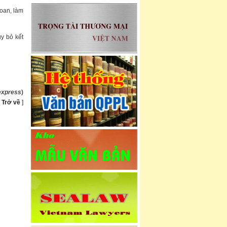
đoan, làm
ủy bỏ kết
express
)
[
Trở về
]