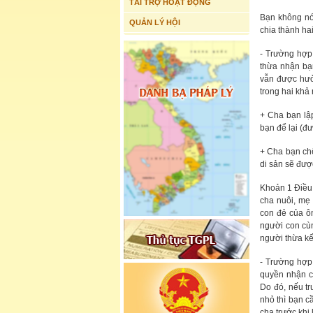
TÀI TRỢ HOẠT ĐỘNG
Bạn không nói
QUẢN LÝ HỘI
chia thành ha
- Trường hợp
thừa nhận bạn
vẫn được hưởn
trong hai khả
+ Cha bạn lậ
bạn để lại (đư
+ Cha bạn chế
di sản sẽ đượ
Khoản 1 Điều 
cha nuôi, mẹ 
con đẻ của ô
người con cù
người thừa k
- Trường hợp 
quyền nhận c
Do đó, nếu tr
nhỏ thì bạn c
cha trước khi