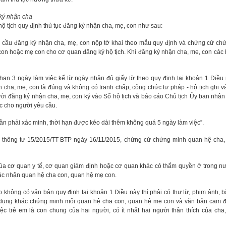
ký nhận cha
hộ tịch quy định thủ tục đăng ký nhận cha, mẹ, con như sau:
u cầu đăng ký nhận cha, mẹ, con nộp tờ khai theo mẫu quy định và chứng cứ ch
on hoặc mẹ con cho cơ quan đăng ký hộ tịch. Khi đăng ký nhận cha, mẹ, con các 
 hạn 3 ngày làm việc kể từ ngày nhận đủ giấy tờ theo quy định tại khoản 1 Điều
n cha, mẹ, con là đúng và không có tranh chấp, công chức tư pháp - hộ tịch ghi 
ười đăng ký nhận cha, mẹ, con ký vào Sổ hộ tịch và báo cáo Chủ tịch Ủy ban nhâ
ục cho người yêu cầu.
n phải xác minh, thời hạn được kéo dài thêm không quá 5 ngày làm việc”.
 thông tư 15/2015/TT-BTP ngày 16/11/2015, chứng cứ chứng minh quan hệ cha,
của cơ quan y tế, cơ quan giám định hoặc cơ quan khác có thẩm quyền ở trong n
ác nhận quan hệ cha con, quan hệ mẹ con.
 không có văn bản quy định tại khoản 1 Điều này thì phải có thư từ, phim ảnh, b
 dụng khác chứng minh mối quan hệ cha con, quan hệ mẹ con và văn bản cam 
ệc trẻ em là con chung của hai người, có ít nhất hai người thân thích của cha