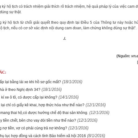
ký hộ tịch có trách nhiệm giải thích rõ trách nhiệm, hệ quả pháp lý của việc cam 
úng sự thật.
ký hộ tịch từ chối giải quyết theo quy định tại Điều 5 của Thông tư này hoặc h
ộ tịch, nếu có cơ sở xác định nội dung cam đoan, làm chứng không đúng sự thật”.
./.
(Nguồn:
vn.
ÁC:
(18/1/2016)
ấp lại bằng lái xe khi hồ sơ gốc mất?
(18/1/2016)
hà ở theo Nghị định 34?
(14/1/2016)
kí xe ô tô, có được cấp lại không?
(12/1/2016)
lại chỉ có giấy kê khai, hợp thức hóa như thế nào?
(12/1/2016)
mang thai hộ,có được hưởng chế độ thai sản không.
(12/1/2016)
 tiền chết, bên cho vay đòi tiền như thế nào?
(12/1/2016)
g nợ tiền, vợ có phải cùng trả nợ không?
(8/1/2016)
hụ lục hợp đồng và cách tính Bảo hiểm xã hội 2016