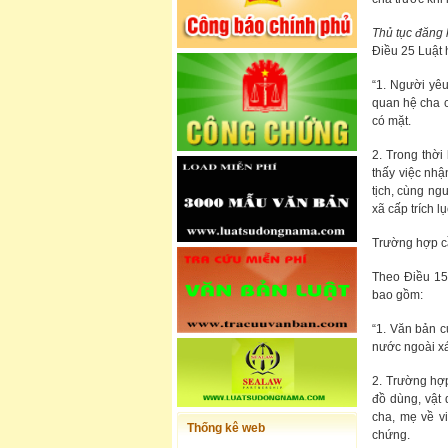
Thủ tục đăng 
Điều 25 Luật 
“1. Người yê
quan hệ cha c
có mặt.
2. Trong thời
thấy việc nhậ
tịch, cùng ng
xã cấp trích l
Trường hợp cầ
Theo Điều 15
bao gồm:
“1. Văn bản 
nước ngoài x
2. Trường hợp
đồ dùng, vật
cha, mẹ về vi
Thống kê web
chứng.