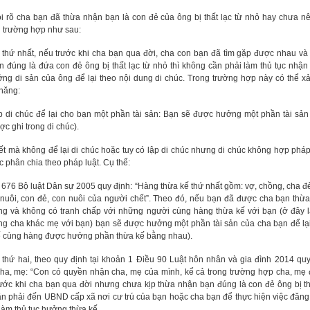
 rõ cha bạn đã thừa nhận bạn là con đẻ của ông bị thất lạc từ nhỏ hay chưa nê
i trường hợp như sau:
 thứ nhất, nếu trước khi cha bạn qua đời, cha con bạn đã tìm gặp được nhau và
 đúng là đứa con đẻ ông bị thất lạc từ nhỏ thì không cần phải làm thủ tục nhận
g di sản của ông để lại theo nội dung di chúc. Trong trường hợp này có thể xả
 năng:
p di chúc để lại cho bạn một phần tài sản: Bạn sẽ được hưởng một phần tài sản
ợc ghi trong di chúc).
t mà không để lại di chúc hoặc tuy có lập di chúc nhưng di chúc không hợp pháp
c phân chia theo pháp luật. Cụ thể:
676 Bộ luật Dân sự 2005 quy định: “Hàng thừa kế thứ nhất gồm: vợ, chồng, cha đ
nuôi, con đẻ, con nuôi của người chết”. Theo đó, nếu bạn đã được cha bạn thừa
ng và không có tranh chấp với những người cùng hàng thừa kế với bạn (ở đây 
ng cha khác mẹ với bạn) bạn sẽ được hưởng một phần tài sản của cha bạn để lạ
ế cùng hàng được hưởng phần thừa kế bằng nhau).
thứ hai, theo quy định tại khoản 1 Điều 90 Luật hôn nhân và gia đình 2014 quy
ha, mẹ: “Con có quyền nhận cha, mẹ của mình, kể cả trong trường hợp cha, mẹ đ
ước khi cha bạn qua đời nhưng chưa kịp thừa nhận bạn đúng là con đẻ ông bị thấ
ần phải đến UBND cấp xã nơi cư trú của bạn hoặc cha bạn để thực hiện việc đăng
 làm thủ tục hưởng thừa kế.