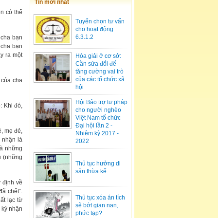
Tin mới nhất
n có thể
Tuyển chọn tư vấn
cho hoạt động
6.3.1.2
 cha bạn
 cha bạn
y ra một
Hòa giải ở cơ sở:
Cần sửa đổi để
tăng cường vai trò
của các tổ chức xã
 của cha
hội
Hội Bảo trợ tư pháp
: Khi đó,
cho người nghèo
Việt Nam tổ chức
Đại hội lần 2 -
ẻ, mẹ đẻ,
Nhiệm kỳ 2017 -
 nhận là
2022
là những
i (những
Thủ tục hưởng di
sản thừa kế
 định về
ã chết”.
Thủ tục xóa án tích
t lạc từ
sẽ bớt gian nan,
 ký nhận
phức tạp?