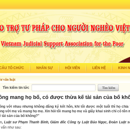
CẤU TỔ CHỨC
NHÂN SỰ
HỘI VIÊN
LIÊN HỆ
KINH 
ư vấn luật
Tìm kiếm tin tức
ng mang họ bố, có được thừa kế tài sản của bố kh
ống với nhau nhưng không đăng ký kết hôn, khi tôi được một tuổi thì họ chia 
ống với mẹ và mang họ mẹ. Xin hỏi tôi mang họ mẹ và giấy khai sinh chỉ có tên 
 tài sản của bố không?"
ên
, Luật sư Phạm Thanh Bình, Giám đốc Công ty Luật Bảo Ngọc, Đoàn Luật 
 vấn như sau: