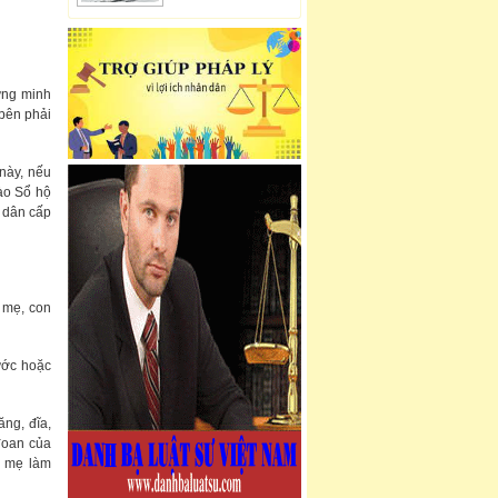
ứng minh
bên phải
 này, nếu
vào Sổ hộ
n dân cấp
 mẹ, con
ước hoặc
ăng, đĩa,
đoan của
, mẹ làm