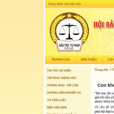
Trang dành cho Hội viên
TRANG CHỦ
GIỚI THIỆU
CƠ 
Trang chủ
>
T
TIN TỨC SỰ KIỆN
TIN HOẠT ĐỘNG HỘI
Con khô
THÔNG BÁO - BỐ CÁO
HƯỚNG DẪN NGHIỆP VỤ
"Bố mẹ tôi s
giờ tôi vẫn s
TƯ VẤN LUẬT
được thừa kế
Về vấn đề tr
MẪU VĂN BẢN
phố Hà Nội
tư