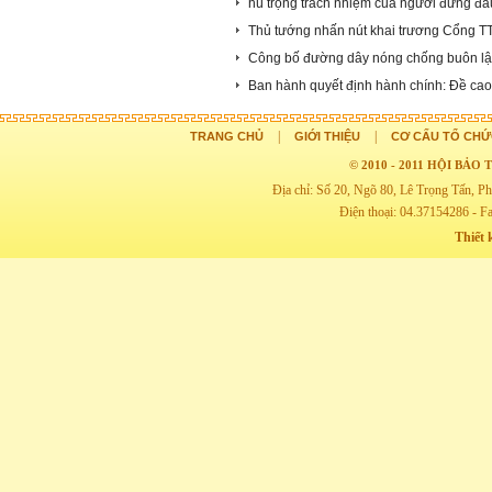
hú trọng trách nhiệm của người đứng đ
Thủ tướng nhấn nút khai trương Cổng T
Công bố đường dây nóng chống buôn l
Ban hành quyết định hành chính: Đề cao 
|
|
TRANG CHỦ
GIỚI THIỆU
CƠ CẤU TỔ CHỨ
© 2010 - 2011 HỘI BẢ
Địa chỉ: Số 20, Ngõ 80, Lê Trọng Tấn,
Điện thoại: 04.37154286 - F
Thiết 