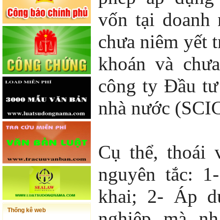
vốn tại doanh
chưa niêm yết t
khoán và chưa
công ty Đầu t
nhà nước (SCIC
Cụ thể, thoái 
nguyên tắc: 1
khai; 2- Áp d
Thống kê web
nghiệp mà nh