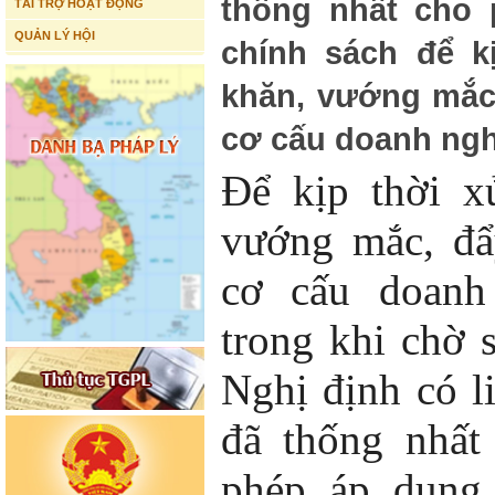
thống nhất cho
TÀI TRỢ HOẠT ĐỘNG
QUẢN LÝ HỘI
chính sách để k
khăn, vướng mắc,
cơ cấu doanh ngh
Để kịp thời x
vướng mắc, đẩ
cơ cấu doanh
trong khi chờ 
Nghị định có l
đã thống nhất
phép áp dụng 