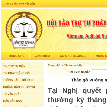
Trang dành cho Hội viên
TRANG CHỦ
GIỚI THIỆU
CƠ CẤU TỔ CHỨC
NHÂN 
Trang chủ
>
Tin tức sự kiện
TIN TỨC SỰ KIỆN
Tìm kiếm tin tức
TIN HOẠT ĐỘNG HỘI
Tháo gỡ vướng m
THÔNG BÁO - BỐ CÁO
HƯỚNG DẪN NGHIỆP VỤ
Tại Nghị quyết
TƯ VẤN LUẬT
thường kỳ tháng
MẪU VĂN BẢN