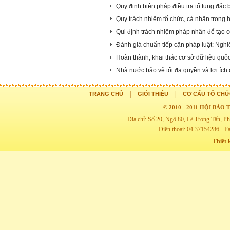
Quy định biện pháp điều tra tố tụng đặc b
Quy trách nhiệm tổ chức, cá nhân trong h
Qui định trách nhiệm pháp nhân để tạo 
Đánh giá chuẩn tiếp cận pháp luật: Nghiê
Hoàn thành, khai thác cơ sở dữ liệu quố
Nhà nước bảo vệ tối đa quyền và lợi ích
|
|
TRANG CHỦ
GIỚI THIỆU
CƠ CẤU TỔ CHỨ
© 2010 - 2011 HỘI BẢ
Địa chỉ: Số 20, Ngõ 80, Lê Trọng Tấn,
Điện thoại: 04.37154286 - F
Thiết 