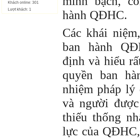
minh bạch, cô
Khách online: 301
Lượt khách: 1
hành QĐHC.
Các khái niệm,
ban hành QĐ
định và hiểu rấ
quyền ban hà
nhiệm pháp lý
và người được
thiếu thống nh
lực của QĐHC, 