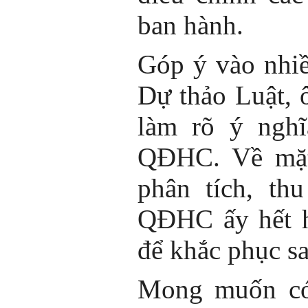
ban hành.
Góp ý vào nhiề
Dự thảo Luật, 
làm rõ ý nghĩ
QĐHC. Về mặt
phân tích, th
QĐHC ấy hết h
để khắc phục sa
Mong muốn có