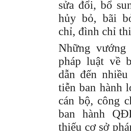
sửa đổi, bổ sun
hủy bỏ, bãi 
chỉ, đình chỉ 
Những vướng m
pháp luật về
dẫn đến nhiều
tiễn ban hành 
cán bộ, công c
ban hành QĐH
thiếu cơ sở phá