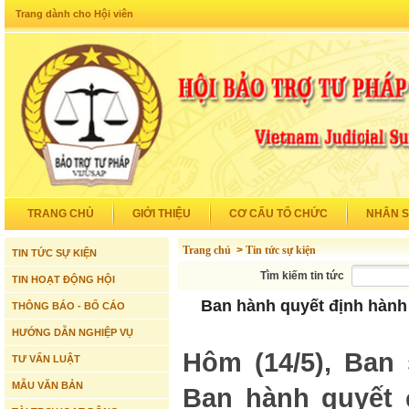
Trang dành cho Hội viên
TRANG CHỦ
GIỚI THIỆU
CƠ CẤU TỔ CHỨC
NHÂN 
Trang chủ
>
Tin tức sự kiện
TIN TỨC SỰ KIỆN
Tìm kiếm tin tức
TIN HOẠT ĐỘNG HỘI
Ban hành quyết định hành 
THÔNG BÁO - BỐ CÁO
HƯỚNG DẪN NGHIỆP VỤ
Hôm (14/5), Ban
TƯ VẤN LUẬT
MẪU VĂN BẢN
Ban hành quyết 