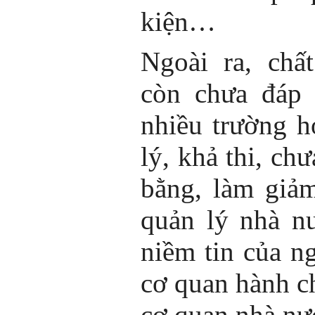
kiện…
Ngoài ra, ch
còn chưa đáp 
nhiều trường h
lý, khả thi, ch
bằng, làm giảm
quản lý nhà n
niềm tin của n
cơ quan hành ch
cơ quan nhà nư