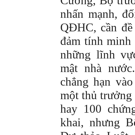
Cương, Bộ trư
nhấn mạnh, đố
QĐHC, cần đề 
đảm tính minh 
những lĩnh vự
mật nhà nước.
chẳng hạn vào
một thủ trưởng
hay 100 chứng
khai, nhưng B