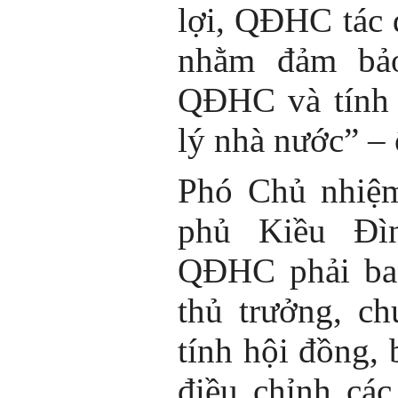
lợi, QĐHC tác
nhằm đảm bả
QĐHC và tính 
lý nhà nước” – 
Phó Chủ nhiệ
phủ Kiều Đì
QĐHC phải ban
thủ trưởng, c
tính hội đồng, 
điều chỉnh cá