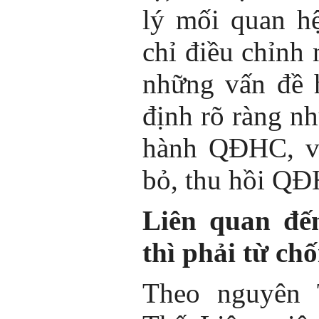
lý mối quan h
chỉ điều chỉnh
những vấn đề 
định rõ ràng n
hành QĐHC, vi
bỏ, thu hồi 
Liên quan đế
thì phải từ chố
Theo nguyên 