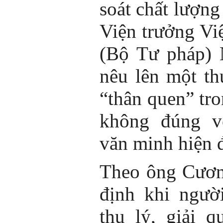
soát chất lượn
Viện trưởng Vi
(Bộ Tư pháp)
nêu lên một th
“thân quen” t
không đúng v
văn minh hiện 
Theo ông Cươn
định khi ngườ
thụ lý, giải q