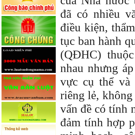
của Nhà nước 
đã có nhiều v
điều kiện, thẩm
tục ban hành q
(QĐHC) thuộc 
nhau nhưng áp
vực cụ thể và 
riêng lẻ, không
vấn đề có tính
đảm tính hợp p
Thống kê web