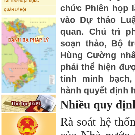
TÀI TRỢ HOẠT ĐỘNG
chức Phiên họp l
QUẢN LÝ HỘI
vào Dự thảo Luậ
quan. Chủ trì p
soạn thảo, Bộ 
Hùng Cường nhấ
phải thể hiện đư
tính minh bạch,
hành quyết định 
Nhiều quy định
Rà soát hệ thố