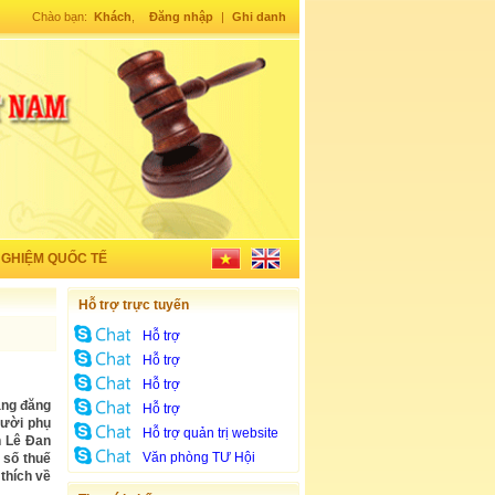
Chào bạn:
Khách
,
Đăng nhập
|
Ghi danh
NGHIỆM QUỐC TẾ
Hỗ trợ trực tuyến
Hỗ trợ
Hỗ trợ
Hỗ trợ
ảng đăng
Hỗ trợ
gười phụ
Hỗ trợ quản trị website
n Lê Đan
Văn phòng TƯ Hội
 số thuế
thích về