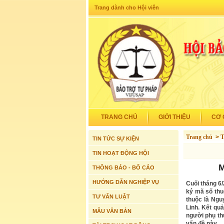
Trang dành cho Hội viên
TRANG CHỦ
GIỚI THIỆU
CƠ 
Trang chủ
>
T
TIN TỨC SỰ KIỆN
TIN HOẠT ĐỘNG HỘI
M
THÔNG BÁO - BỐ CÁO
HƯỚNG DẪN NGHIỆP VỤ
Cuối tháng 6
ký mã số thu
TƯ VẤN LUẬT
thuộc là Ngu
Linh. Kết qu
MẪU VĂN BẢN
người phụ th
vấn đề này.