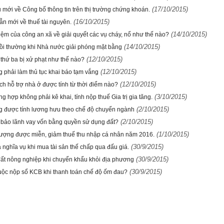
(17/10/2015)
 mới về Công bố thông tin trên thị trường chứng khoán.
(16/10/2015)
n mới về thuế tài nguyên.
(14/10/2015)
iệm của công an xã về giải quyết các vụ cháy, nổ như thế nào?
(14/10/2015)
ồi thường khi Nhà nước giải phóng mặt bằng
(12/10/2015)
 thứ ba bị xử phạt như thế nào?
(12/10/2015)
g phải làm thủ tục khai báo tạm vắng
(12/10/2015)
ch hỗ trợ nhà ở được tính từ thời điểm nào?
(3/10/2015)
g hợp không phải kê khai, tính nộp thuế Gia trị gia tăng.
(2/10/2015)
g được tính lương hưu theo chế độ chuyển ngành
(2/10/2015)
bảo lãnh vay vốn bằng quyền sử dụng đất?
(1/10/2015)
tượng được miễn, giảm thuế thu nhập cá nhân năm 2016.
(30/9/2015)
 nghĩa vụ khi mua tài sản thế chấp qua đấu giá.
(30/9/2015)
đất nông nghiệp khi chuyển khẩu khỏi địa phương
(30/9/2015)
uộc nộp sổ KCB khi thanh toán chế độ ốm đau?