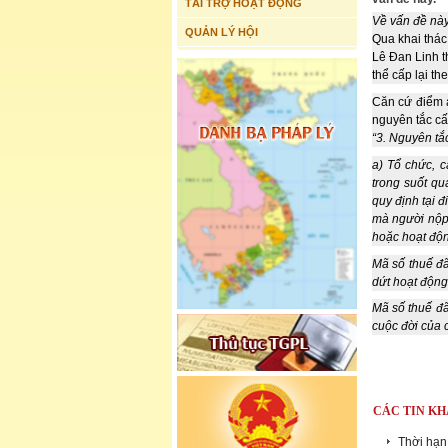
TÀI TRỢ HOẠT ĐỘNG
Về vấn đề này
QUẢN LÝ HỘI
Qua khai thác
Lê Đan Linh t
thể cấp lại th
Căn cứ điểm a
nguyên tắc cấ
“3. Nguyên tắ
a) Tổ chức, 
trong suốt qu
quy định tại đ
mà người nộp
hoặc hoạt độn
Mã số thuế đ
dứt hoạt động
Mã số thuế đã
cuộc đời của 
CÁC TIN KH
Thời hạn