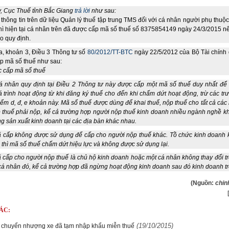
, Cục Thuế tỉnh Bắc Giang
trả lời
như sau:
 thông tin trên dữ liệu Quản lý thuế tập trung TMS đối với cá nhân người phụ thu
hì hiện tại cá nhân trên đã được cấp mã số thuế số 8375854149 ngày 24/3/2015 n
eo quy định.
, khoản 3, Điều 3 Thông tư số
80/2012/TT-BTC
ngày 22/5/2012 của Bộ Tài chính 
p mã số thuế như sau:
c cấp mã số thuế
cá nhân quy định tại Điều 2 Thông tư này được cấp một mã số thuế duy nhất để
á trình hoạt động từ khi đăng ký thuế cho đến khi chấm dứt hoạt động, trừ các t
iểm d, đ, e khoản này. Mã số thuế được dùng để khai thuế, nộp thuế cho tất cả các 
 thuế phải nộp, kể cả trường hợp người nộp thuế kinh doanh nhiều ngành nghề k
g sản xuất kinh doanh tại các địa bàn khác nhau.
ã cấp không được sử dụng để cấp cho người nộp thuế khác. Tồ chức kinh doanh 
 thì mã số thuế chấm dứt hiệu lực và không được sử dụng lại.
 cấp cho người nộp thuế là chủ hộ kinh doanh hoặc một cá nhân không thay đổi t
cá nhân đó, kể cả trường hợp đã ngừng hoạt động kinh doanh sau đó kinh doanh trở 
(Nguồn:
chin
ÁC:
(19/10/2015)
 chuyển nhượng xe đã tạm nhập khẩu miễn thuế