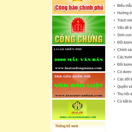
Biểu mẫu
Hướng dẫ
Trách nh
Vấn đề b
Sinh con
Đối tượn
Chính sá
Các trườn
Đối tượn
Có được 
Các đối 
Quyền và
Thu hồi 
Có bắt b
Thống kê web