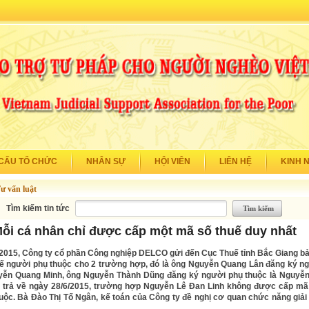
CẤU TỔ CHỨC
NHÂN SỰ
HỘI VIÊN
LIÊN HỆ
KINH 
ư vấn luật
Tìm kiếm tin tức
ỗi cá nhân chỉ được cấp một mã số thuế duy nhất
/2015, Công ty cổ phần Công nghiệp DELCO gửi đến Cục Thuế tỉnh Bắc Giang b
ế người phụ thuộc cho 2 trường hợp, đó là ông Nguyễn Quang Lân đăng ký n
yễn Quang Minh, ông Nguyễn Thành Dũng đăng ký người phụ thuộc là Nguyễ
ả trả về ngày 28/6/2015, trường hợp Nguyễn Lê Đan Linh không được cấp mã
uộc. Bà Đào Thị Tố Ngân, kế toán của Công ty đề nghị cơ quan chức năng giải 