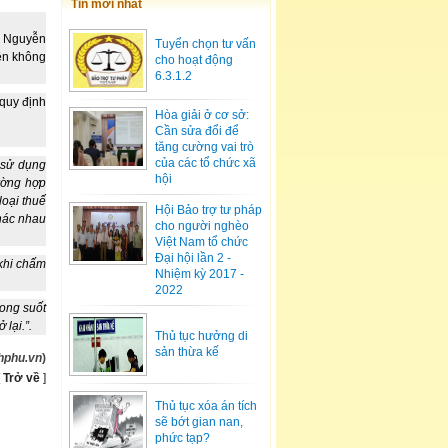
Tin mới nhất
ộc Nguyễn
Tuyển chọn tư vấn
ên không
cho hoạt động
6.3.1.2
quy định
Hòa giải ở cơ sở:
Cần sửa đổi để
tăng cường vai trò
của các tổ chức xã
 sử dụng
hội
rường hợp
loại thuế
Hội Bảo trợ tư pháp
hác nhau
cho người nghèo
Việt Nam tổ chức
Đại hội lần 2 -
khi chấm
Nhiệm kỳ 2017 -
2022
rong suốt
lại.”.
Thủ tục hưởng di
sản thừa kế
hphu.vn
)
[
Trở về
]
Thủ tục xóa án tích
sẽ bớt gian nan,
phức tạp?