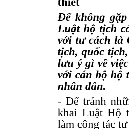
thiết
Để không gặp
Luật hộ tịch c
với tư cách l
tịch, quốc tịc
lưu ý gì về việ
với cán bộ hộ t
nhân dân.
- Để tránh nhữ
khai Luật Hộ t
làm công tác tư