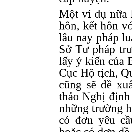
Một ví dụ nữa l
hôn, kết hôn v
lâu nay pháp lu
Sở Tư pháp trư
lấy ý kiến của 
Cục Hộ tịch, Q
cũng sẽ đề xu
thảo Nghị định
những trường h
có đơn yêu cầ
hoặc có đơn đề