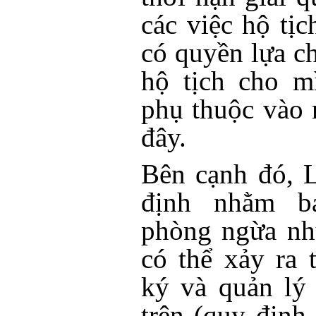
các việc hộ tị
có quyền lựa c
hộ tịch cho m
phụ thuộc vào 
đây.
Bên cạnh đó, 
định nhằm b
phòng ngừa nh
có thể xảy ra 
ký và quản lý
trên (quy định