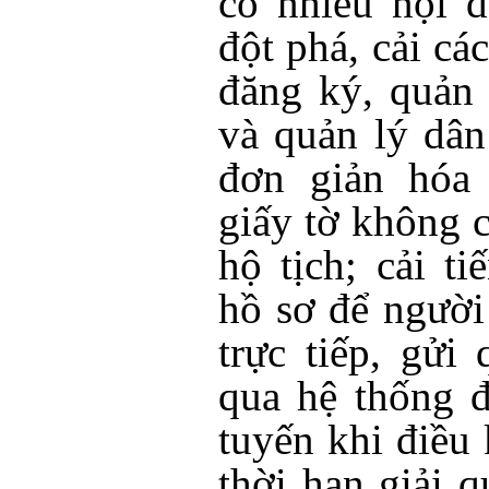
có nhiều nội 
đột phá, cải c
đăng ký, quản 
và quản lý dân
đơn giản hóa 
giấy tờ không c
hộ tịch; cải t
hồ sơ để người
trực tiếp, gửi
qua hệ thống đ
tuyến khi điều
thời hạn giải q