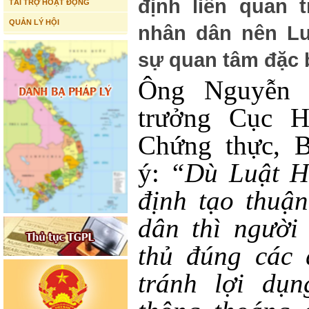
định liên quan t
TÀI TRỢ HOẠT ĐỘNG
QUẢN LÝ HỘI
nhân dân nên Lu
sự quan tâm đặc b
Ông Nguyễn 
trưởng Cục Hộ
Chứng thực, B
ý:
“Dù Luật Hộ
định tạo thuậ
dân thì người
thủ đúng các 
tránh lợi dụn