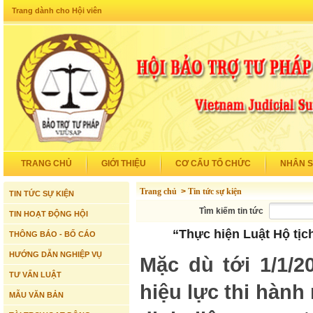
Trang dành cho Hội viên
TRANG CHỦ
GIỚI THIỆU
CƠ CẤU TỔ CHỨC
NHÂN 
Trang chủ
>
Tin tức sự kiện
TIN TỨC SỰ KIỆN
Tìm kiếm tin tức
TIN HOẠT ĐỘNG HỘI
“Thực hiện Luật Hộ tịc
THÔNG BÁO - BỐ CÁO
HƯỚNG DẪN NGHIỆP VỤ
Mặc dù tới 1/1/2
TƯ VẤN LUẬT
hiệu lực thi hàn
MẪU VĂN BẢN