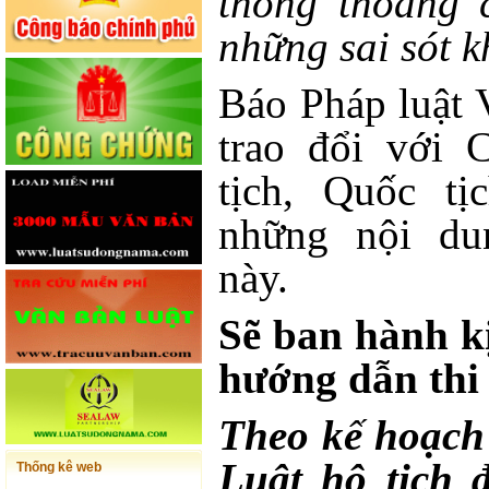
thông thoáng 
những sai sót 
Báo Pháp luật 
trao đổi với 
tịch, Quốc tị
những nội du
này.
Sẽ ban hành k
hướng dẫn thi
Theo kế hoạch 
Luật hộ tịch 
Thống kê web