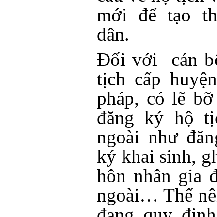
mới để tạo th
dân.
Đối với cán b
tịch cấp huyệ
pháp, có lẽ bỡ
đăng ký hộ tị
ngoài như đăn
ký khai sinh, g
hôn nhân gia 
ngoài… Thế nê
đang quy định