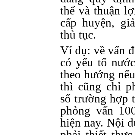
thể và thuận lợ
cấp huyện, gi
thủ tục.
Ví dụ: về vấn 
có yếu tố nước
theo hướng nế
thì cũng chỉ 
số trường hợp 
phỏng vấn 10
hiện nay. Nội 
phải thiết thực