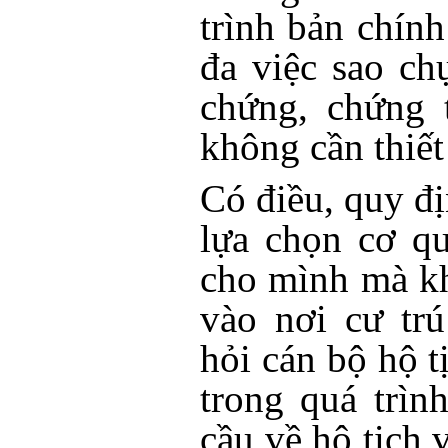
trình bản chính
đa việc sao ch
chứng, chứng 
không cần thi
Có điều, quy đ
lựa chọn cơ q
cho mình mà k
vào nơi cư tr
hỏi cán bộ hộ tị
trong quá trìn
cầu về hộ tịch 