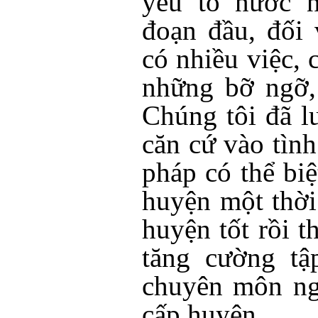
yếu tố nước n
đoạn đầu, đối
có nhiều việc, 
những bỡ ngỡ,
Chúng tôi đã l
căn cứ vào tình
pháp có thể bi
huyện một thời
huyện tốt rồi t
tăng cường tậ
chuyên môn ng
cấp huyện.