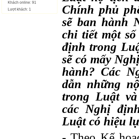
Khách online: 91
Chính phủ phê
Lượt khách: 1
sẽ ban hành N
chi tiết một s
định trong Luậ
sẽ có mấy Ngh
hành? Các Ng
dẫn những nộ
trong Luật và
các Nghị định
Luật có hiệu l
- Theo Kế hoạ