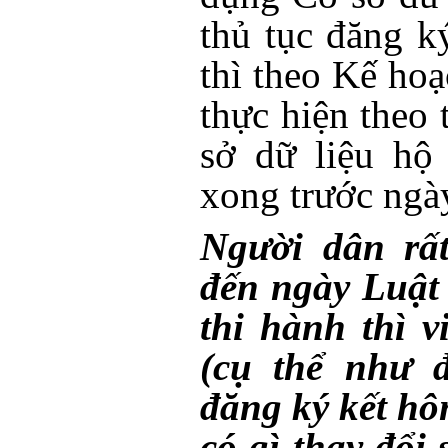
thủ tục đăng ký
thì theo Kế ho
thực hiện theo
sở dữ liệu hộ
xong trước ngà
Người dân rất
đến ngày Luật 
thi hành thì v
(cụ thể như đ
đăng ký kết h
có gì thay đổi