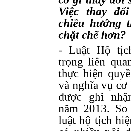
Việc thay đổi
chiều hướng t
chặt chẽ hơn?
- Luật Hộ tịc
trọng liên qu
thực hiện quy
và nghĩa vụ cơ
được ghi nhậ
năm 2013. So 
luật hộ tịch hi