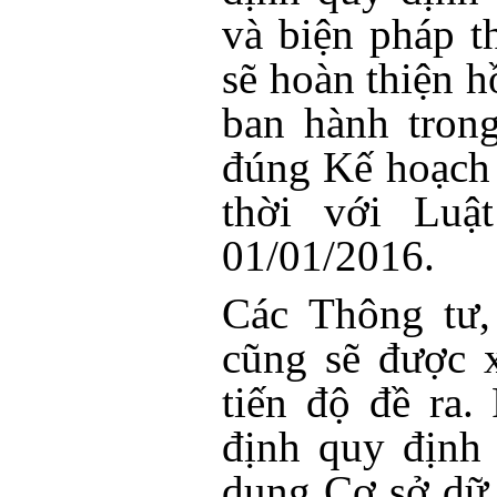
và biện pháp t
sẽ hoàn thiện h
ban hành tron
đúng Kế hoạch 
thời với Luậ
01/01/2016.
Các Thông tư,
cũng sẽ được 
tiến độ đề ra.
định quy định 
dụng Cơ sở dữ l