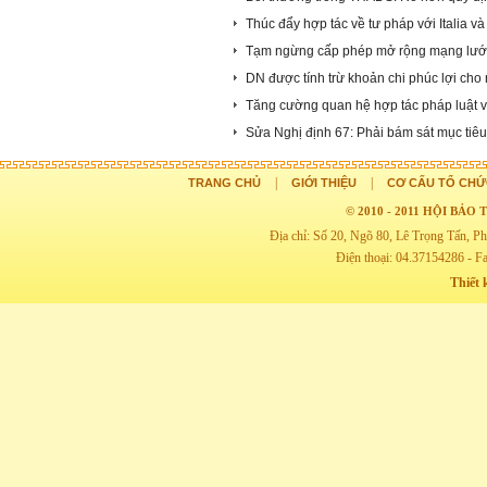
Thúc đẩy hợp tác về tư pháp với Italia v
Tạm ngừng cấp phép mở rộng mạng lướ
DN được tính trừ khoản chi phúc lợi cho
Tăng cường quan hệ hợp tác pháp luật 
Sửa Nghị định 67: Phải bám sát mục tiê
|
|
TRANG CHỦ
GIỚI THIỆU
CƠ CẤU TỔ CHỨ
© 2010 - 2011 HỘI BẢ
Địa chỉ: Số 20, Ngõ 80, Lê Trọng Tấn,
Điện thoại: 04.37154286 - F
Thiết 