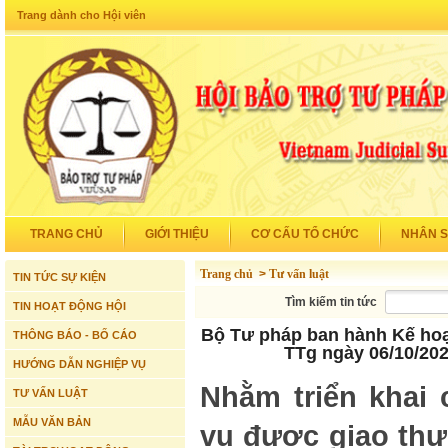
Trang dành cho Hội viên
TRANG CHỦ
GIỚI THIỆU
CƠ CẤU TỔ CHỨC
NHÂN 
Trang chủ
>
Tư vấn luật
TIN TỨC SỰ KIỆN
Tìm kiếm tin tức
TIN HOẠT ĐỘNG HỘI
Bộ Tư pháp ban hành Kế hoạ
THÔNG BÁO - BỐ CÁO
TTg ngày 06/10/20
HƯỚNG DẪN NGHIỆP VỤ
Nhằm triển khai 
TƯ VẤN LUẬT
MẪU VĂN BẢN
vụ được giao thự