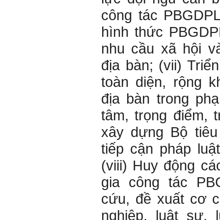
công tác PBGDPL;
hình thức PBGDP
nhu cầu xã hội v
địa bàn; (vii) Tr
toàn diện, rộng 
địa bàn trong ph
tâm, trọng điểm, 
xây dựng Bộ tiêu
tiếp cận pháp luậ
(viii) Huy động c
gia công tác PB
cứu, đề xuất cơ 
nghiệp, luật sư, 