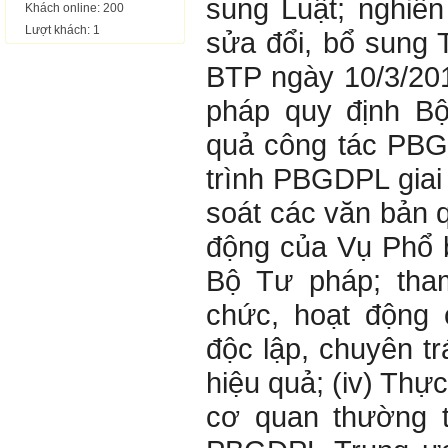
sung Luật; nghiê
Khách online: 200
Lượt khách: 1
sửa đổi, bổ sung 
BTP ngày 10/3/20
pháp quy định Bộ
quả công tác PB
trình PBGDPL giai 
soát các văn bản q
động của Vụ Phổ b
Bộ Tư pháp; tha
chức, hoạt động 
độc lập, chuyên tr
hiệu quả; (iv) Thực
cơ quan thường t