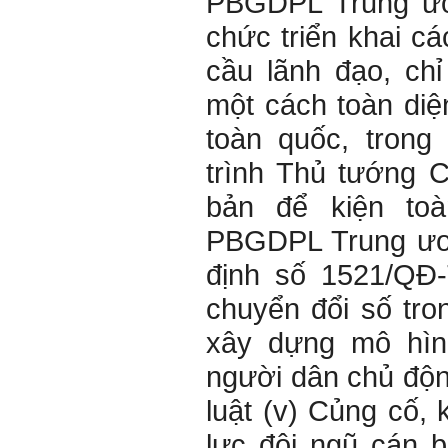
PBGDPL Trung ươ
chức triển khai c
cầu lãnh đạo, ch
một cách toàn diệ
toàn quốc, trong
trình Thủ tướng 
bản để kiện to
PBGDPL Trung ươn
định số 1521/QĐ-
chuyển đổi số tr
xây dựng mô hình
người dân chủ độn
luật (v) Củng cố,
lực đội ngũ cán 