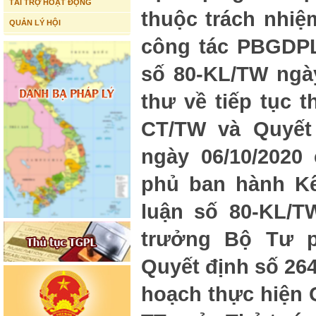
TÀI TRỢ HOẠT ĐỘNG
thuộc trách nhiệ
QUẢN LÝ HỘI
công tác PBGDPL 
số 80-KL/TW ngày
thư về tiếp tục t
CT/TW và Quyết
ngày 06/10/2020
phủ ban hành Kế
luận số 80-KL/TW
trưởng Bộ Tư 
Quyết định số 26
hoạch thực hiện 