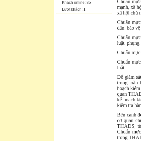
Chuẩn mực t
Khách online: 85
mạnh, xã hộ
Lượt khách: 1
xã hội chủ 
Chuẩn mực t
dân, bảo vệ
Chuẩn mực t
luật, phụng 
Chuẩn mực t
Chuẩn mực t
luật.
Để giám sát
trong toàn
hoạch kiểm 
quan THADS
kế hoạch ki
kiểm tra hà
Bên cạnh đó
cơ quan ch
THADS, từ 
Chuẩn mực 
trong THAD