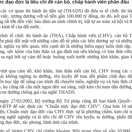
 đạo đức là tiêu chí để cán bộ, chấp hành viên phấn đấu
các cơ quan thi hành án dân sự (THADS) đã đưa ra tổ chức thi hà
 việc, tương đương với số tiền gần 100.000 tỷ đồng, do đó, kết qu
 rất lớn đến việc bảo đảm an ninh chính trị, trật tự an toàn xã hội và 
n kinh tế của đất nước.
trình tổ chức thi hành án (THA), Chấp hành viên (CHV), cán b
ên phải đối mặt với những cám dỗ từ phía các bên đương sự và nhữn
i, nghĩa vụ liên quan, bên cạnh đó là những hiểm nguy luôn rình rập,
ng, sức khỏe của bản thân và gia đình mà nếu không có bản lĩnh vữn
ị sa ngã bởi sự cám dỗ hoặc buông xuôi trước những khó khăn, gian 
vượt qua cám dỗ, khó khăn, bản thân mỗi cán bộ, CHV trong các 
 không ngừng tu dưỡng, rèn luyện để trau dồi phẩm chất đạo đứ
n học tập để nâng cao trình độ chuyên môn, nghiệp vụ và bản lĩnh chí
, họ cũng rất cần một ngọn đèn soi sáng, một kim chỉ nam dẫn đường, 
n con đường chông gai của nghề THADS.
 ngày 27/02/2002, Bộ trưởng Bộ Tư pháp cũng đã ban hành Quyết 
-BTP để xác định các “Chuẩn mực đạo đức CHV”. Qua hơn 10 nă
hiện, Chuẩn mực đạo đức của CHV thực sự là phương châm, kim chỉ 
ng nghề nghiệp và là tiêu chí để CHV rèn luyện, tu dưỡng, phấn đấ
ng đạo đức, tác phong, hình ảnh của mình.
 do số lượng CHV chỉ chiếm khoảng 36% trong tổng số gần 10.000 