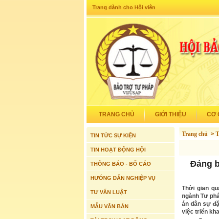
Trang dành cho Hội viên
TRANG CHỦ
GIỚI THIỆU
CƠ 
Trang chủ
>
T
TIN TỨC SỰ KIỆN
TIN HOẠT ĐỘNG HỘI
Đảng b
THÔNG BÁO - BỐ CÁO
HƯỚNG DẪN NGHIỆP VỤ
Thời gian qu
TƯ VẤN LUẬT
ngành Tư phá
án dân sự đặ
MẪU VĂN BẢN
việc triển kh