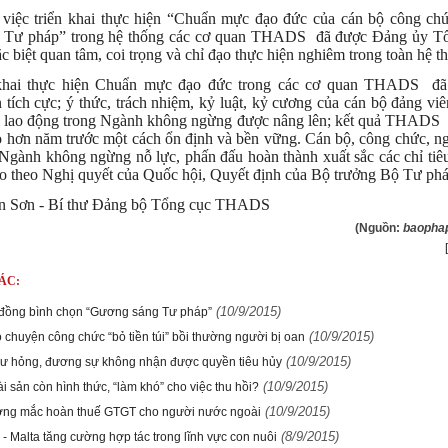
 việc triển khai thực hiện “Chuẩn mực đạo đức của cán bộ công chứ
 Tư pháp” trong hệ thống các cơ quan THADS đã được Đảng ủy T
iệt quan tâm, coi trọng và chỉ đạo thực hiện nghiêm trong toàn hệ t
 khai thực hiện Chuẩn mực đạo đức trong các cơ quan THADS đã
 tích cực; ý thức, trách nhiệm, kỷ luật, kỷ cương của cán bộ đảng vi
i lao động trong Ngành không ngừng được nâng lên; kết quả THADS l
 hơn năm trước một cách ổn định và bền vững. Cán bộ, công chức, ng
Ngành không ngừng nỗ lực, phấn đấu hoàn thành xuất sắc các chỉ tiê
o theo Nghị quyết của Quốc hội, Quyết định của Bộ trưởng Bộ Tư phá
 Sơn - Bí thư Đảng bộ Tổng cục THADS
(Nguồn:
baophap
ÁC:
(10/9/2015)
đồng bình chọn “Gương sáng Tư pháp”
(10/9/2015)
 chuyện công chức “bỏ tiền túi” bồi thường người bị oan
(10/9/2015)
hư hỏng, đương sự không nhận được quyền tiêu hủy
(10/9/2015)
ài sản còn hình thức, “làm khó” cho việc thu hồi?
(10/9/2015)
ớng mắc hoàn thuế GTGT cho người nước ngoài
(8/9/2015)
- Malta tăng cường hợp tác trong lĩnh vực con nuôi