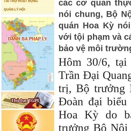
các cơ quan thực
TÀI TRỢ HOẠT ĐỘNG
QUẢN LÝ HỘI
nói chung, Bộ Nộ
quán Hoa Kỳ nói 
với tội phạm và c
bảo vệ môi trườn
Hôm 30/6, tại
Trần Đại Quan
trị, Bộ trưởng
Đoàn đại biểu
Hoa Kỳ do bà
trưởng Bộ Nội