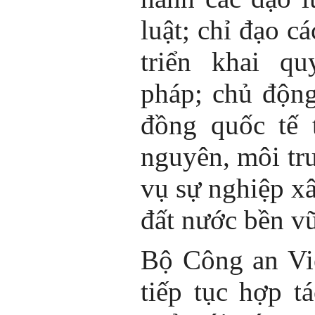
luật; chỉ đạo c
triển khai qu
pháp; chủ độn
đồng quốc tế 
nguyên, môi tr
vụ sự nghiệp xâ
đất nước bền v
Bộ Công an V
tiếp tục hợp t