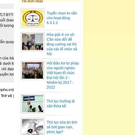
Tin mới nhất
Tuyển chọn tư vấn
TTLT-BYT-
cho hoạt động
tuổi (bao
6.3.1.2
đối tượng
Hòa giải ở cơ sở:
Cần sửa đổi để
dẫn quay
tăng cường vai trò
của các tổ chức xã
hội
n của bà
Hội Bảo trợ tư pháp
rẻ dưới 6
cho người nghèo
 chỉ đạo
Việt Nam tổ chức
uyền lợi
Đại hội lần 2 -
Nhiệm kỳ 2017 -
2022
hphu.vn
)
[
Trở về
]
Thủ tục hưởng di
sản thừa kế
Thủ tục xóa án tích
sẽ bớt gian nan,
phức tạp?