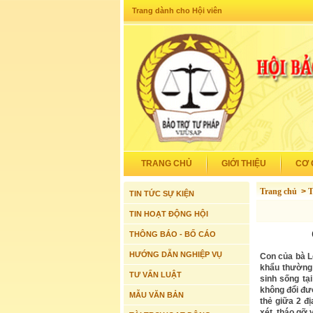
Trang dành cho Hội viên
TRANG CHỦ
GIỚI THIỆU
CƠ 
Trang chủ
>
T
TIN TỨC SỰ KIỆN
TIN HOẠT ĐỘNG HỘI
THÔNG BÁO - BỐ CÁO
HƯỚNG DẪN NGHIỆP VỤ
Con của bà L
khẩu thường 
TƯ VẤN LUẬT
sinh sống tạ
không đổi đư
MẪU VĂN BẢN
thẻ giữa 2 đ
xét, tháo gỡ