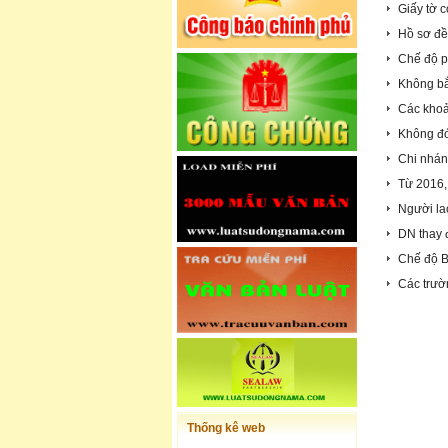
Giấy tờ 
Hồ sơ đề
Chế độ p
Không bắ
Các khoả
Không đó
Chi nhán
Từ 2016,
Người lao
DN thay 
Chế độ B
Các trườ
Thống kê web