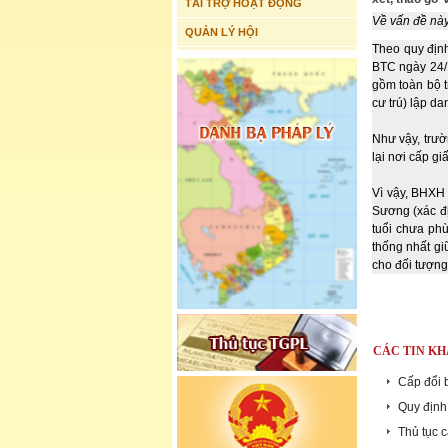
TÀI TRỢ HOẠT ĐỘNG
Về vấn đề này
QUẢN LÝ HỘI
Theo quy định
BTC ngày 24/1
gồm toàn bộ t
cư trú) lập 
Như vậy, trư
lại nơi cấp gi
Vì vậy, BHXH 
Sương (xác đị
tuổi chưa phù
thống nhất gi
cho đối tượng
CÁC TIN KH
Cấp đổi b
Quy định 
Thủ tục 