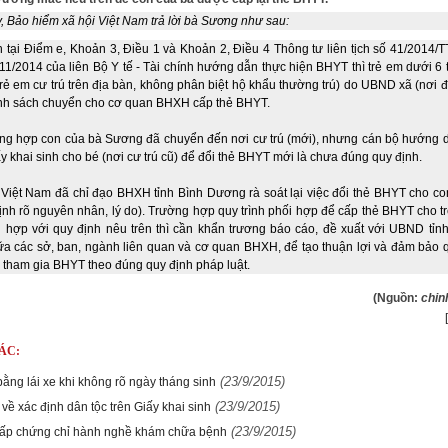
, Bảo hiểm xã hội Việt Nam trả lời bà Sương như sau:
 tại Điểm e, Khoản 3, Điều 1 và Khoản 2, Điều 4 Thông tư liên tịch số 41/2014/
1/2014 của liên Bộ Y tế - Tài chính hướng dẫn thực hiện BHYT thì trẻ em dưới 6 
rẻ em cư trú trên địa bàn, không phân biệt hộ khẩu thường trú) do UBND xã (nơi 
danh sách chuyển cho cơ quan BHXH cấp thẻ BHYT.
ờng hợp con của bà Sương đã chuyển đến nơi cư trú (mới), nhưng cán bộ hướng 
ấy khai sinh cho bé (nơi cư trú cũ) để đổi thẻ BHYT mới là chưa đúng quy định.
Việt Nam đã chỉ đạo BHXH tỉnh Bình Dương rà soát lại việc đổi thẻ BHYT cho co
nh rõ nguyên nhân, lý do). Trường hợp quy trình phối hợp để cấp thẻ BHYT cho t
 hợp với quy định nêu trên thì cần khẩn trương báo cáo, đề xuất với UBND tỉnh
ữa các sở, ban, ngành liên quan và cơ quan BHXH, để tạo thuận lợi và đảm bảo q
 tham gia BHYT theo đúng quy định pháp luật.
(Nguồn:
chin
ÁC:
(23/9/2015)
ằng lái xe khi không rõ ngày tháng sinh
(23/9/2015)
về xác định dân tộc trên Giấy khai sinh
(23/9/2015)
cấp chứng chỉ hành nghề khám chữa bệnh