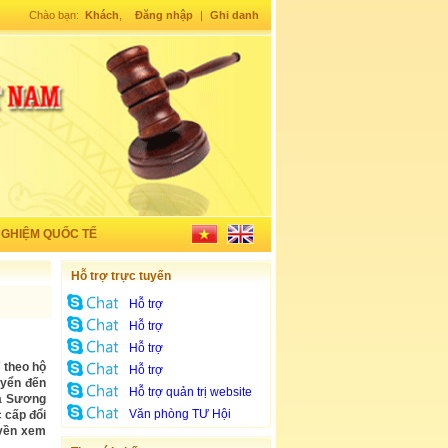
Chào bạn:
Khách
,
Đăng nhập
|
Ghi danh
NGHIỆM QUỐC TẾ
Hỗ trợ trực tuyến
Hỗ trợ
Hỗ trợ
Hỗ trợ
 theo hộ
Hỗ trợ
uyển đến
Hỗ trợ quản trị website
bà Sương
Văn phòng TƯ Hội
 cấp đổi
uyền xem