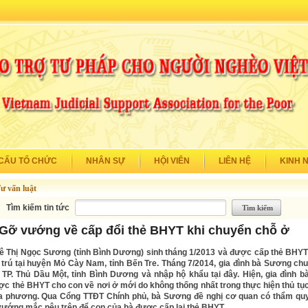
CẤU TỔ CHỨC
NHÂN SỰ
HỘI VIÊN
LIÊN HỆ
KINH 
ư vấn luật
Tìm kiếm tin tức
Gỡ vướng về cấp đổi thẻ BHYT khi chuyển chỗ ở
ê Thị Ngọc Sương (tỉnh Bình Dương) sinh tháng 1/2013 và được cấp thẻ BHYT
trú tại huyện Mỏ Cày Nam, tỉnh Bến Tre. Tháng 7/2014, gia đình bà Sương ch
i TP. Thủ Dầu Một, tỉnh Bình Dương và nhập hộ khẩu tại đây. Hiện, gia đình 
ợc thẻ BHYT cho con về nơi ở mới do không thống nhất trong thực hiện thủ tục
ịa phương. Qua Cổng TTĐT Chính phủ, bà Sương đề nghị cơ quan có thẩm q
 vướng mắc nêu trên để con của bà được cấp lại thẻ BHYT.