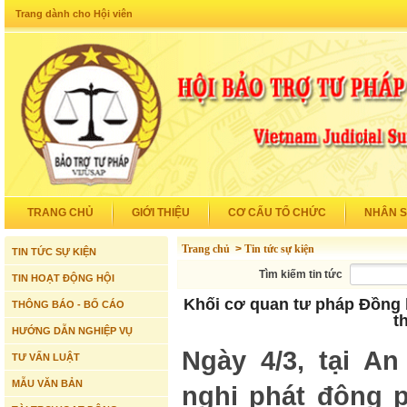
Trang dành cho Hội viên
TRANG CHỦ
GIỚI THIỆU
CƠ CẤU TỔ CHỨC
NHÂN 
Trang chủ
>
Tin tức sự kiện
TIN TỨC SỰ KIỆN
Tìm kiếm tin tức
TIN HOẠT ĐỘNG HỘI
Khối cơ quan tư pháp Đồng 
THÔNG BÁO - BỐ CÁO
t
HƯỚNG DẪN NGHIỆP VỤ
Ngày 4/3, tại An
TƯ VẤN LUẬT
MẪU VĂN BẢN
nghị phát động p