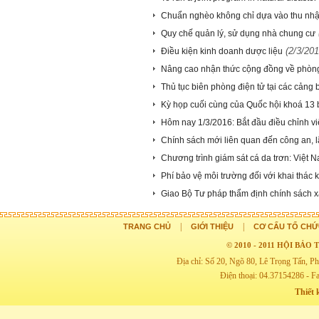
Chuẩn nghèo không chỉ dựa vào thu nh
Quy chế quản lý, sử dụng nhà chung cư
(2/3/201
Điều kiện kinh doanh dược liệu
Nâng cao nhận thức cộng đồng về phòng 
Thủ tục biên phòng điện tử tại các cảng 
Kỳ họp cuối cùng của Quốc hội khoá 13 b
Hôm nay 1/3/2016: Bắt đầu điều chỉnh vi
Chính sách mới liên quan đến công an, l
Chương trình giám sát cá da trơn: Việt 
Phí bảo vệ môi trường đối với khai thác
Giao Bộ Tư pháp thẩm định chính sách x
|
|
TRANG CHỦ
GIỚI THIỆU
CƠ CẤU TỔ CHỨ
© 2010 - 2011 HỘI BẢ
Địa chỉ: Số 20, Ngõ 80, Lê Trọng Tấn,
Điện thoại: 04.37154286 - F
Thiết 