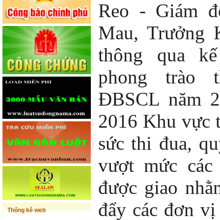
Reo - Giám đ
Mau, Trưởng K
thông qua kế
phong trào 
ĐBSCL năm 20
2016 Khu vực 
sức thi đua, q
vượt mức các 
được giao nhằ
đẩy các đơn vị
Thống kê web