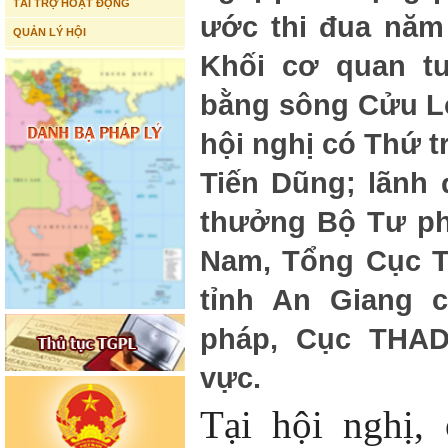
TÀI TRỢ HOẠT ĐỘNG
ước thi đua năm
QUẢN LÝ HỘI
Khối cơ quan t
bằng sông Cửu L
hội nghị có Thứ 
Tiến Dũng; lãnh 
thưởng Bộ Tư ph
Nam, Tổng Cục 
tỉnh An Giang 
pháp, Cục THAD
vực.
Tại hội nghị,