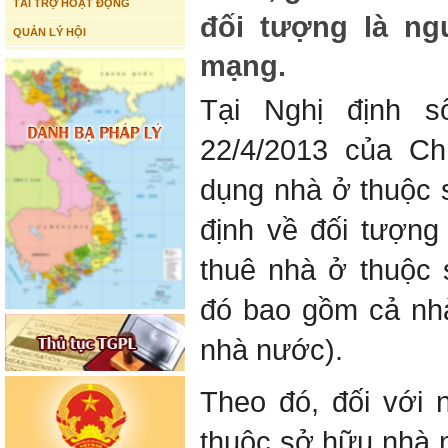
TÀI TRỢ HOẠT ĐỘNG
đối tượng là ng
QUẢN LÝ HỘI
mạng.
Tại Nghị định 
22/4/2013 của Ch
dụng nhà ở thuộc
định về đối tượng
thuê nhà ở thuộc
đó bao gồm cả nh
nhà nước).
Theo đó, đối với 
thuộc sở hữu nhà 