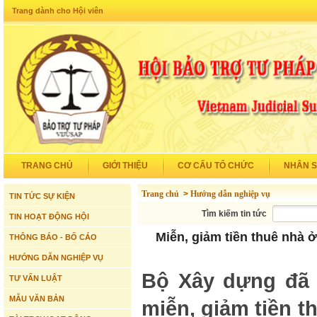
Trang dành cho Hội viên
TRANG CHỦ
GIỚI THIỆU
CƠ CẤU TỔ CHỨC
NHÂN 
Trang chủ
>
Hướng dẫn nghiệp vụ
TIN TỨC SỰ KIỆN
Tìm kiếm tin tức
TIN HOẠT ĐỘNG HỘI
Miễn, giảm tiền thuê nhà 
THÔNG BÁO - BỐ CÁO
HƯỚNG DẪN NGHIỆP VỤ
Bộ Xây dựng đã 
TƯ VẤN LUẬT
MẪU VĂN BẢN
miễn, giảm tiền t