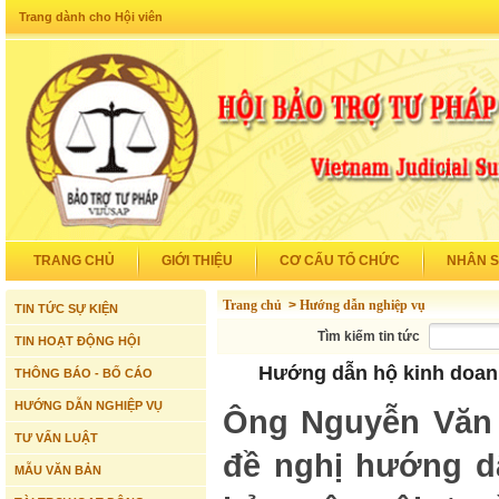
Trang dành cho Hội viên
TRANG CHỦ
GIỚI THIỆU
CƠ CẤU TỔ CHỨC
NHÂN 
Trang chủ
>
Hướng dẫn nghiệp vụ
TIN TỨC SỰ KIỆN
Tìm kiếm tin tức
TIN HOẠT ĐỘNG HỘI
Hướng dẫn hộ kinh doanh
THÔNG BÁO - BỐ CÁO
HƯỚNG DẪN NGHIỆP VỤ
Ông Nguyễn Văn 
TƯ VẤN LUẬT
đề nghị hướng dẫ
MẪU VĂN BẢN