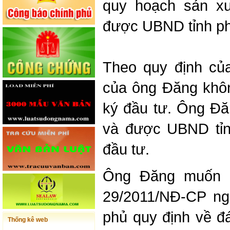
quy hoạch sản xu
được UBND tỉnh ph
Theo quy định củ
của ông Đăng khôn
ký đầu tư. Ông Đă
và được UBND tỉn
đầu tư.
Ông Đăng muốn bi
29/2011/NĐ-CP
ngà
phủ quy định về đ
Thống kê web