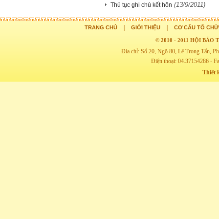
(13/9/2011)
Thủ tục ghi chú kết hôn
|
|
TRANG CHỦ
GIỚI THIỆU
CƠ CẤU TỔ CHỨ
© 2010 - 2011 HỘI BẢ
Địa chỉ: Số 20, Ngõ 80, Lê Trọng Tấn,
Điện thoại: 04.37154286 - F
Thiết 