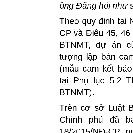
ông Đăng hỏi như 
Theo quy định tại 
CP và Điều 45, 46
BTNMT, dự án củ
tượng lập bản ca
(mẫu cam kết bảo
tại Phụ lục 5.2 
BTNMT).
Trên cơ sở
Luật 
Chính phủ đã b
18/2015/NĐ-CP
ng