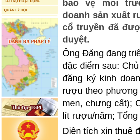
bảo vệ môi trư
TÀI TRỢ HOẠT ĐỘNG
QUẢN LÝ HỘI
doanh sản xuất 
cổ truyền đã đư
duyệt.
Ông Đăng đang triể
đặc điểm sau: Chủ 
đăng ký kinh doa
rượu theo phương 
men, chưng cất); 
lít rượu/năm; Tổng
Diện tích xin thuê 