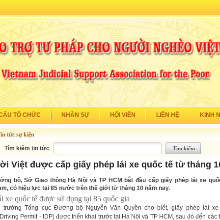
CẤU TỔ CHỨC
NHÂN SỰ
HỘI VIÊN
LIÊN HỆ
KINH 
in tức sự kiện
Tìm kiếm tin tức
i Việt được cấp giấy phép lái xe quốc tế từ tháng 1
ng bộ, Sở Giao thông Hà Nội và TP HCM bắt đầu cấp giấy phép lái xe quố
m, có hiệu lực tại 85 nước trên thế giới từ tháng 10 năm nay.
i xe quốc tế được sử dụng tại 85 quốc gia
c trưởng Tổng cục Đường bộ Nguyễn Văn Quyền cho biết, giấy phép lái xe
 Driving Permit - IDP) được triển khai trước tại Hà Nội và TP HCM, sau đó đến các 