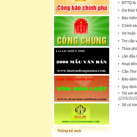
MTTQ là 
Dự thảo 
Bảo hiểm
Chính sá
Vợ hoặc 
Trợ cấp 
Thừa phá
Lần đầu b
Hoạt động
Cần Thơ:
Bảo đảm 
Quy định
Trẻ em đ
(23/9/2015
Sẽ có hì
Thống kê web