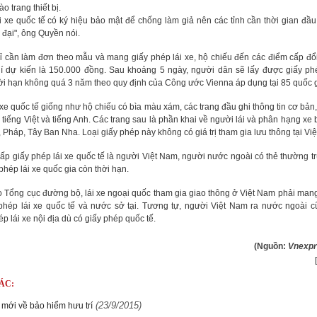
o trang thiết bị.
i xe quốc tế có ký hiệu bảo mật để chống làm giả nên các tỉnh cần thời gian đầu
ện đại", ông Quyền nói.
 cần làm đơn theo mẫu và mang giấy phép lái xe, hộ chiếu đến các điểm cấp đổi
hí dự kiến là 150.000 đồng. Sau khoảng 5 ngày, người dân sẽ lấy được giấy phé
hời hạn không quá 3 năm theo quy định của Công ước Vienna áp dụng tại 85 quốc g
 xe quốc tế giống như hộ chiếu có bìa màu xám, các trang đầu ghi thông tin cơ bản
tiếng Việt và tiếng Anh.
Các trang sau là phần khai về người lái và phân hạng xe
, Pháp, Tây Ban Nha. Loại giấy phép này không có giá trị tham gia lưu thông tại Vi
p giấy phép lái xe quốc tế là người Việt Nam, người nước ngoài có thẻ thường trú
phép lái xe quốc gia còn thời hạn.
 Tổng cục đường bộ, lái xe ngoại quốc tham gia giao thông ở Việt Nam phải mang
 phép lái xe quốc tế và nước sở tại. Tương tự, người Việt Nam ra nước ngoài c
p lái xe nội địa dù có giấy phép quốc tế.
(Nguồn:
Vnexpr
ÁC:
(23/9/2015)
 mới về bảo hiểm hưu trí