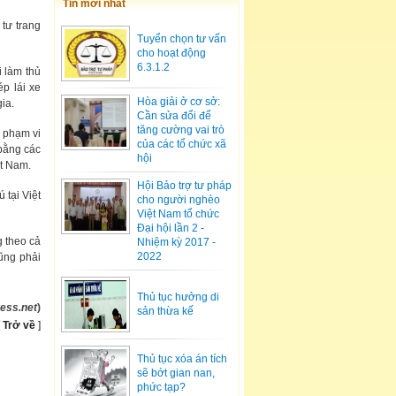
Tin mới nhất
 tư trang
Tuyển chọn tư vấn
cho hoạt động
6.3.1.2
 làm thủ
p lái xe
Hòa giải ở cơ sở:
ia.
Cần sửa đổi để
tăng cường vai trò
, phạm vi
của các tổ chức xã
 bằng các
hội
ệt Nam.
Hội Bảo trợ tư pháp
 tại Việt
cho người nghèo
Việt Nam tổ chức
Đại hội lần 2 -
 theo cả
Nhiệm kỳ 2017 -
2022
ũng phải
Thủ tục hưởng di
ess.net
)
sản thừa kế
[
Trở về
]
Thủ tục xóa án tích
sẽ bớt gian nan,
phức tạp?