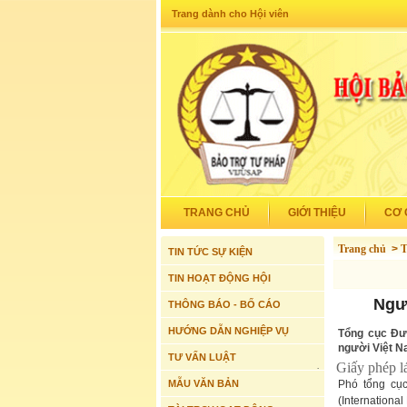
Trang dành cho Hội viên
TRANG CHỦ
GIỚI THIỆU
CƠ 
Trang chủ
>
T
TIN TỨC SỰ KIỆN
TIN HOẠT ĐỘNG HỘI
Ngườ
THÔNG BÁO - BỐ CÁO
HƯỚNG DẪN NGHIỆP VỤ
Tổng cục Đườ
người Việt Na
TƯ VẤN LUẬT
Giấy phép lá
·
MẪU VĂN BẢN
Phó tổng cụ
(International