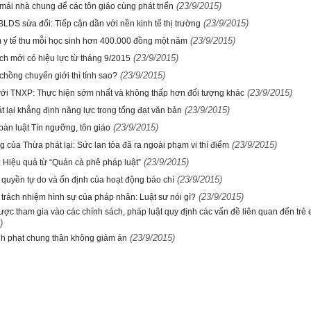
(23/9/2015)
mái nhà chung để các tôn giáo cùng phát triển
(23/9/2015)
BLDS sửa đổi: Tiếp cận dần với nền kinh tế thị trường
(23/9/2015)
 y tế thu mỗi học sinh hơn 400.000 đồng một năm
(23/9/2015)
ch mới có hiệu lực từ tháng 9/2015
(23/9/2015)
chồng chuyển giới thì tính sao?
(23/9/2015)
với TNXP: Thực hiện sớm nhất và không thấp hơn đối tượng khác
(23/9/2015)
t lại khẳng định năng lực trong tống đạt văn bản
(23/9/2015)
àn luật Tín ngưỡng, tôn giáo
(23/9/2015)
 của Thừa phát lại: Sức lan tỏa đã ra ngoài phạm vi thí điểm
(23/9/2015)
 Hiệu quả từ “Quán cà phê pháp luật”
(23/9/2015)
quyền tự do và ổn định của hoạt động báo chí
(23/9/2015)
 trách nhiệm hình sự của pháp nhân: Luật sư nói gì?
ược tham gia vào các chính sách, pháp luật quy định các vấn đề liên quan đến trẻ
)
(23/9/2015)
nh phạt chung thân không giảm án