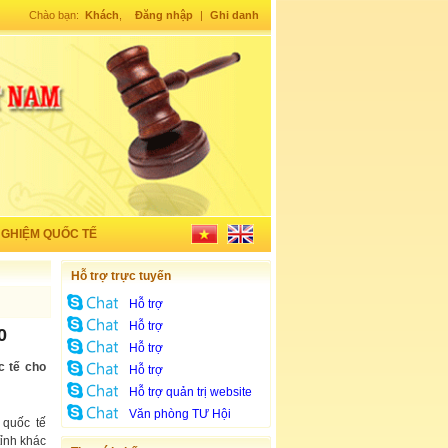
Chào bạn:
Khách
,
Đăng nhập
|
Ghi danh
NGHIỆM QUỐC TẾ
Hỗ trợ trực tuyến
Hỗ trợ
Hỗ trợ
0
Hỗ trợ
c tế cho
Hỗ trợ
Hỗ trợ quản trị website
Văn phòng TƯ Hội
 quốc tế
tỉnh khác