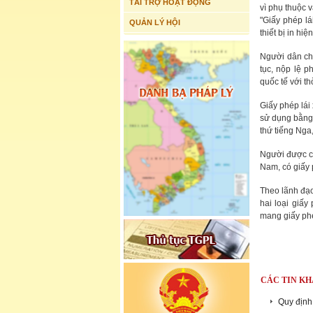
TÀI TRỢ HOẠT ĐỘNG
vì phụ thuộc và
"Giấy phép lá
QUẢN LÝ HỘI
thiết bị in hi
Người dân chỉ
tục, nộp lệ p
quốc tế với t
Giấy phép lái
sử dụng bằng 
thứ tiếng Nga
Người được cấ
Nam, có giấy 
Theo lãnh đạo
hai loại giấy
mang giấy phé
CÁC TIN KH
Quy định