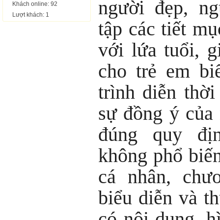
người đẹp, ng
Khách online: 92
Lượt khách: 1
tập các tiết m
với lứa tuổi, g
cho trẻ em bi
trình diễn thờ
sự đồng ý của
đúng quy địn
không phổ biến
cá nhân, chươ
biểu diễn và t
có nội dung, hì