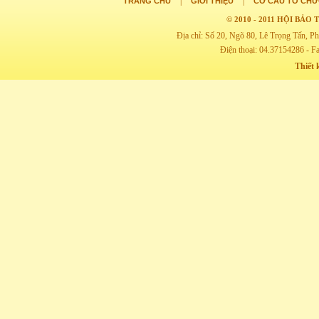
|
|
TRANG CHỦ
GIỚI THIỆU
CƠ CẤU TỔ CHỨ
© 2010 - 2011 HỘI BẢ
Địa chỉ: Số 20, Ngõ 80, Lê Trọng Tấn,
Điện thoại: 04.37154286 - F
Thiết 