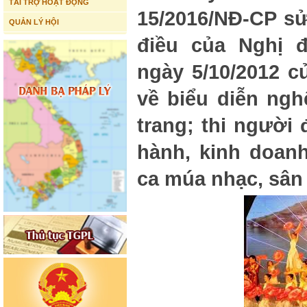
TÀI TRỢ HOẠT ĐỘNG
15/2016/NĐ-CP sử
QUẢN LÝ HỘI
điều của Nghị đ
ngày 5/10/2012 c
về biểu diễn nghệ
trang; thi người
hành, kinh doanh
ca múa nhạc, sân