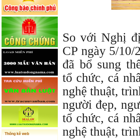
So với Nghị đ
CP ngày 5/10/
đã bổ sung th
tổ chức, cá nh
nghệ thuật, trìn
người đẹp, ngư
tổ chức, cá nh
nghệ thuật, trìn
Thống kê web