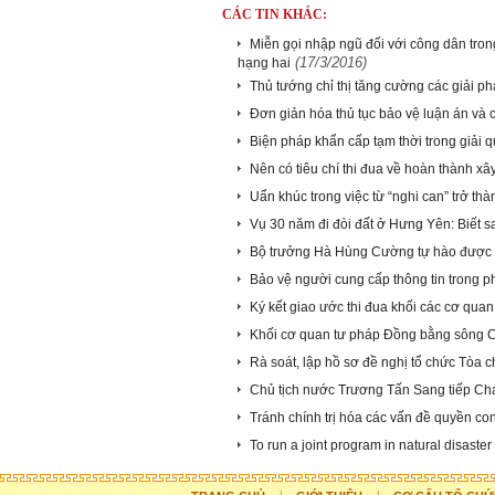
CÁC TIN KHÁC:
Miễn gọi nhập ngũ đối với công dân trong
(17/3/2016)
hạng hai
Thủ tướng chỉ thị tăng cường các giải p
Đơn giản hóa thủ tục bảo vệ luận án và c
Biện pháp khẩn cấp tạm thời trong giải q
Nên có tiêu chí thi đua về hoàn thành x
Uẩn khúc trong việc từ “nghi can” trở th
Vụ 30 năm đi đòi đất ở Hưng Yên: Biết sa
Bộ trưởng Hà Hùng Cường tự hào được c
Bảo vệ người cung cấp thông tin trong
Ký kết giao ước thi đua khối các cơ q
Khối cơ quan tư pháp Đồng bằng sông C
Rà soát, lập hồ sơ đề nghị tổ chức Tòa c
Chủ tịch nước Trương Tấn Sang tiếp Ch
Tránh chính trị hóa các vấn đề quyền co
To run a joint program in natural disaste