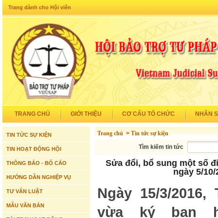
Trang dành cho Hội viên
TRANG CHỦ
GIỚI THIỆU
CƠ CẤU TỔ CHỨC
NHÂN 
Trang chủ
>
Tin tức sự kiện
TIN TỨC SỰ KIỆN
Tìm kiếm tin tức
TIN HOẠT ĐỘNG HỘI
Sửa đổi, bổ sung một số đ
THÔNG BÁO - BỐ CÁO
ngày 5/10
HƯỚNG DẪN NGHIỆP VỤ
Ngày 15/3/2016,
TƯ VẤN LUẬT
MẪU VĂN BẢN
vừa ký ban h