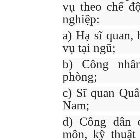
vụ theo chế đ
nghiệp:
a) Hạ sĩ quan, 
vụ tại ngũ;
b) Công nhân
phòng;
c) Sĩ quan Quâ
Nam;
d) Công dân c
môn, kỹ thuật