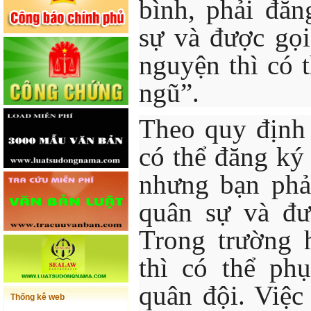
bình, phải đă
sự và được gọi
nguyện thì có 
ngũ”.
Theo quy định 
có thể đăng ký
nhưng bạn phả
quân sự và đư
Trong trường 
thì có thể ph
quân đội. Việ
Thống kê web