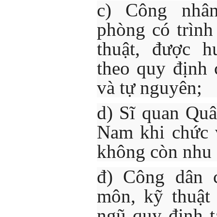
c) Công nhân
phòng có trìn
thuật, được h
theo quy định
và tự nguyên;
d) Sĩ quan Quâ
Nam khi chức 
không còn nhu c
đ) Công dân c
môn, kỹ thuật
ngũ quy định t