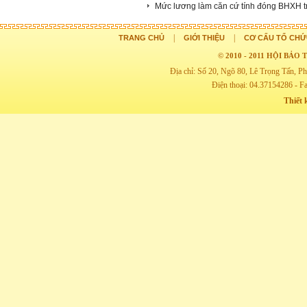
Mức lương làm căn cứ tính đóng BHXH t
|
|
TRANG CHỦ
GIỚI THIỆU
CƠ CẤU TỔ CHỨ
© 2010 - 2011 HỘI BẢ
Địa chỉ: Số 20, Ngõ 80, Lê Trọng Tấn,
Điện thoại: 04.37154286 - F
Thiết 