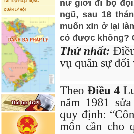
nữ giới đi bộ độ
TÀI TRỢ HOẠT ĐỘNG
QUẢN LÝ HỘI
ngũ, sau 18 thá
muốn xin ở lại l
có được không? C
Thứ nhất:
Điều
vụ quân sự đối 
Theo
Điều 4
Lu
năm 1981 sửa 
quy định: “Cô
môn cần cho q