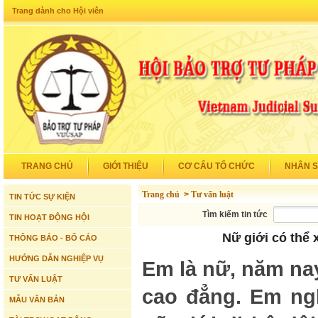
Trang dành cho Hội viên
TRANG CHỦ
GIỚI THIỆU
CƠ CẤU TỔ CHỨC
NHÂN 
Trang chủ
>
Tư vấn luật
TIN TỨC SỰ KIỆN
Tìm kiếm tin tức
TIN HOẠT ĐỘNG HỘI
Nữ giới có thể
THÔNG BÁO - BỐ CÁO
HƯỚNG DẪN NGHIỆP VỤ
Em là nữ, năm na
TƯ VẤN LUẬT
cao đẳng. Em ngh
MẪU VĂN BẢN