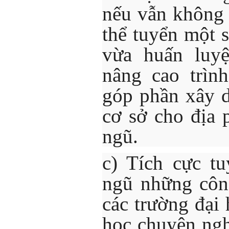
nếu vẫn không 
thể tuyển một 
vừa huấn luyệ
nâng cao trìn
góp phần xây 
cơ sở cho địa 
ngũ.
c) Tích cực t
ngũ những côn
các trường đại 
học chuyên ngh