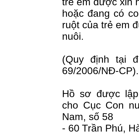
trẻ em được xin 
hoặc đang có con
ruột của trẻ em 
nuôi.
(Quy định tại 
69/2006/NĐ-CP).
Hồ sơ được lập
cho Cục Con nu
Nam, số 58
- 60 Trần Phú, H