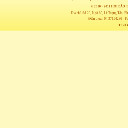
© 2010 - 2011 HỘI BẢ
Địa chỉ: Số 20, Ngõ 80, Lê Trọng Tấn,
Điện thoại: 04.37154286 - F
Thiết 