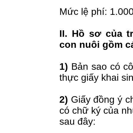
Mức lệ phí: 1.00
II. Hồ sơ của 
con nuôi gồm cá
1)
Bản sao có c
thực giấy khai si
2)
Giấy đồng ý c
có chữ ký của n
sau đây: