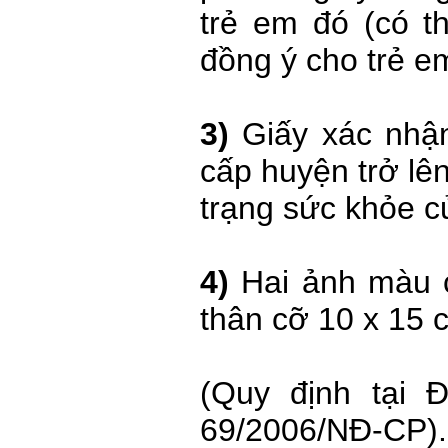
trẻ em đó (có t
đồng ý cho trẻ e
3)
Giấy xác nhậ
cấp huyện trở lên
trạng sức khỏe c
4)
Hai ảnh màu 
thân cỡ 10 x 15 
(Quy định tại 
69/2006/NĐ-CP).