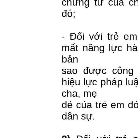
chứng tử của c
đó;
- Đối với trẻ e
mất năng lực hà
bản
sao được công 
hiệu lực pháp lu
cha, mẹ
đẻ của trẻ em đó
dân sự.