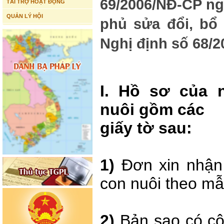
69/2006/NĐ-CP ng
TÀI TRỢ HOẠT ĐỘNG
QUẢN LÝ HỘI
phủ sửa đổi, bổ
Nghị định số 68/
I. Hồ sơ của 
nuôi gồm các
giấy tờ sau:
1)
Đơn xin nhận
con nuôi theo mẫ
2)
Bản sao có c