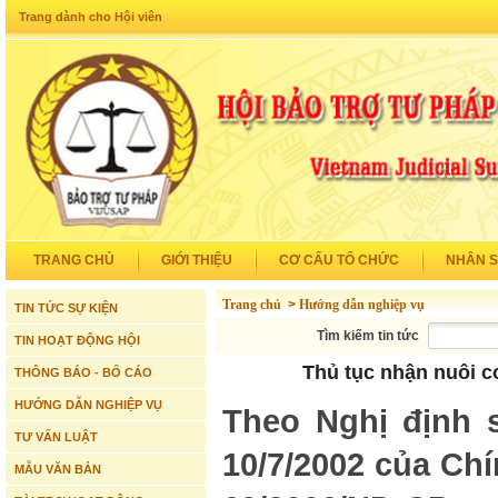
Trang dành cho Hội viên
TRANG CHỦ
GIỚI THIỆU
CƠ CẤU TỔ CHỨC
NHÂN 
Trang chủ
>
Hướng dẫn nghiệp vụ
TIN TỨC SỰ KIỆN
Tìm kiếm tin tức
TIN HOẠT ĐỘNG HỘI
Thủ tục nhận nuôi c
THÔNG BÁO - BỐ CÁO
HƯỚNG DẪN NGHIỆP VỤ
Theo Nghị định 
TƯ VẤN LUẬT
10/7/2002 của Ch
MẪU VĂN BẢN