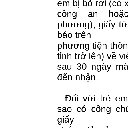
em bị bỏ rơi (có
công an hoặc
phương); giấy t
báo trên
phương tiện thôn
tỉnh trở lên) về v
sau 30 ngày mà
đến nhận;
- Đối với trẻ e
sao có công ch
giấy